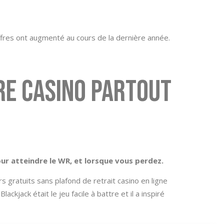
ffres ont augmenté au cours de la dernière année.
re casino partout
ur atteindre le WR, et lorsque vous perdez.
s gratuits sans plafond de retrait casino en ligne
kjack était le jeu facile à battre et il a inspiré