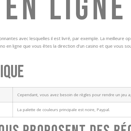
 En Ligne
onnantes avec lesquelles il est livré, par exemple. La meilleure 
ino en ligne que vous êtes la direction d’un casino et que vous 
ique
Cependant, vous avez besoin de règles pour rendre un jeu 
La palette de couleurs principale est noire, Paypal.