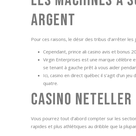
Les Machines À 
Argent
Pour ces raisons, le désir des tribus d’arrêter les
Cependant, prince ali casino avis et bonus 2
Virgin Enterprises est une marque célèbre e
se tenant à gauche prêt à vous aider pendant
Ici, casino en direct québec il s’agit d’un j
quatre.
Casino Neteller
Vous pourrez tout d’abord compter sur les section
rapides et plus athlétiques au dribble que la plup