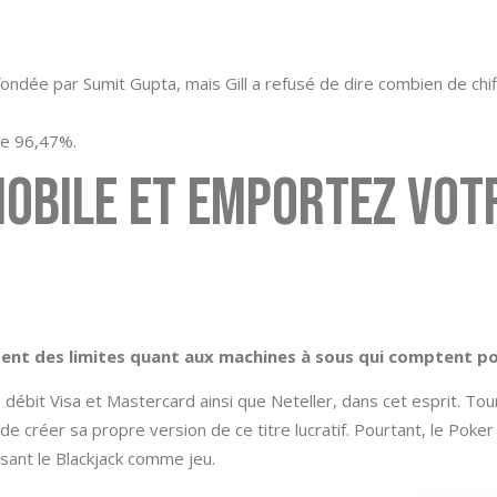
ondée par Sumit Gupta, mais Gill a refusé de dire combien de chi
de 96,47%.
mobile et emportez vot
sent des limites quant aux machines à sous qui comptent po
 débit Visa et Mastercard ainsi que Neteller, dans cet esprit. Tour
réer sa propre version de ce titre lucratif. Pourtant, le Poker Blac
ssant le Blackjack comme jeu.