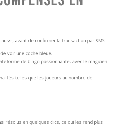
écompenses En
x aussi, avant de confirmer la transaction par SMS.
 de voir une coche bleue.
lateforme de bingo passionnante, avec le magicien
nnalités telles que les joueurs au nombre de
 résolus en quelques clics, ce qui les rend plus