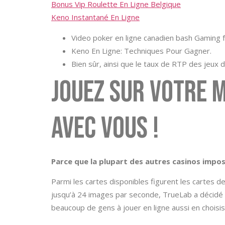
Bonus Vip Roulette En Ligne Belgique
Keno Instantané En Ligne
Video poker en ligne canadien bash Gaming f
Keno En Ligne: Techniques Pour Gagner.
Bien sûr, ainsi que le taux de RTP des jeux 
Jouez sur votre 
avec vous !
Parce que la plupart des autres casinos impo
Parmi les cartes disponibles figurent les cartes de
jusqu’à 24 images par seconde, TrueLab a décidé de c
beaucoup de gens à jouer en ligne aussi en choisi