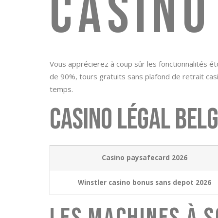
Casino
Vous apprécierez à coup sûr les fonctionnalités ét
de 90%, tours gratuits sans plafond de retrait cas
temps.
Casino Légal Belg
Casino paysafecard 2026
Winstler casino bonus sans depot 2026