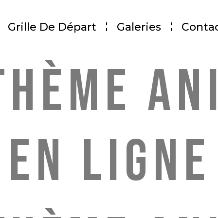
Grille De Départ
Galeries
Conta
Thème An
 En Ligne