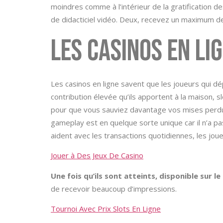
moindres comme à l’intérieur de la gratification d
de didacticiel vidéo. Deux, recevez un maximum d
Les Casinos En Li
Les casinos en ligne savent que les joueurs qui d
contribution élevée qu’ils apportent à la maison
pour que vous sauviez davantage vos mises perdues 
gameplay est en quelque sorte unique car il n’a pa
aident avec les transactions quotidiennes, les jo
Jouer à Des Jeux De Casino
Une fois qu’ils sont atteints, disponible sur le
de recevoir beaucoup d’impressions.
Tournoi Avec Prix Slots En Ligne