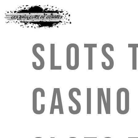
Slots 
Casino