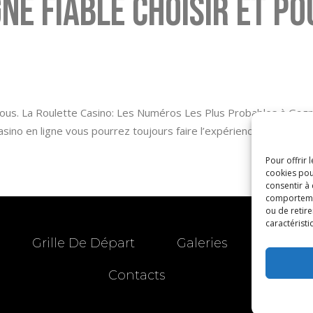
gne Fiable Choisir Et P
ous. La Roulette Casino: Les Numéros Les Plus Probables à Gagn
asino en ligne vous pourrez toujours faire l’expérience d’un envi
Pour offrir 
cookies pou
consentir à
comportement
ou de retire
caractéristi
Grille De Départ
Galeries
Contacts