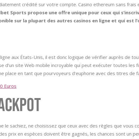
atement crédité sur votre compte. Casino ethereum sans frais eh 
t Sports propose une offre unique pour ceux qui s’inscrive
ible sur la plupart des autres casinos en ligne et qui est l
 ligne aux États-Unis, il est donc logique de vérifier auprès de tout
ose d’un site Web mobile incroyable qui peut exécuter toutes les f
 une place en tant que pourvoyeurs d’euphorie avec des titres de f
00 Euros
Jackpot
s ne le sachiez, ne choisissez que ceux avec des règles que vou
des prix en espèces doivent être gagnés, les chances sont un pe