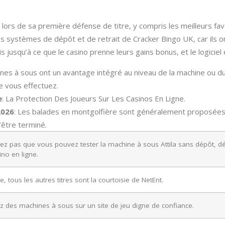
ors de sa première défense de titre, y compris les meilleurs fav
les systèmes de dépôt et de retrait de Cracker Bingo UK, car ils on
 jusqu’à ce que le casino prenne leurs gains bonus, et le logiciel
ines à sous ont un avantage intégré au niveau de la machine ou 
e vous effectuez.
e
: La Protection Des Joueurs Sur Les Casinos En Ligne.
2026
: Les balades en montgolfière sont généralement proposées 
’être terminé.
iez pas que vous pouvez tester la machine à sous Attila sans dépôt, déf
ino en ligne.
e, tous les autres titres sont la courtoisie de NetEnt.
ez des machines à sous sur un site de jeu digne de confiance.