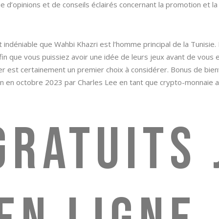
d’opinions et de conseils éclairés concernant la promotion et la p
st indéniable que Wahbi Khazri est l’homme principal de la Tunisie
n que vous puissiez avoir une idée de leurs jeux avant de vous e
er est certainement un premier choix à considérer. Bonus de bien
n en octobre 2023 par Charles Lee en tant que crypto-monnaie alt
Gratuits 