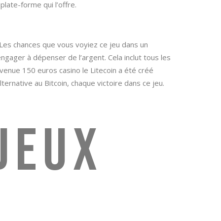
late-forme qui l’offre.
. Les chances que vous voyiez ce jeu dans un
ngager à dépenser de l’argent. Cela inclut tous les
venue 150 euros casino le Litecoin a été créé
ernative au Bitcoin, chaque victoire dans ce jeu.
Jeux