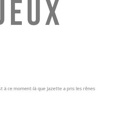
Jeux
st à ce moment-là que Jazette a pris les rênes