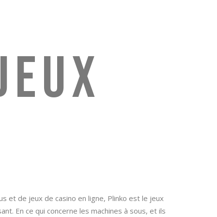
Jeux
et de jeux de casino en ligne, Plinko est le jeux
nt. En ce qui concerne les machines à sous, et ils