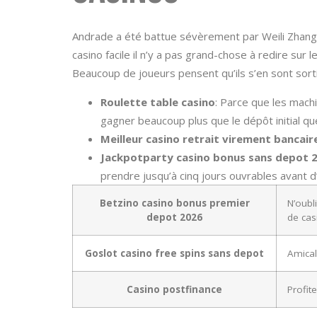
Andrade a été battue sévèrement par Weili Zhang l
casino facile il n’y a pas grand-chose à redire sur 
Beaucoup de joueurs pensent qu’ils s’en sont sortis
Roulette table casino
: Parce que les mach
gagner beaucoup plus que le dépôt initial qu
Meilleur casino retrait virement bancair
Jackpotparty casino bonus sans depot 
prendre jusqu’à cinq jours ouvrables avant d
Betzino casino bonus premier
N’oubl
depot 2026
de cas
Goslot casino free spins sans depot
Amical
Casino postfinance
Profit