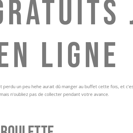
Gratuits 
En Ligne
nt perdu un peu hehe aurait dû manger au buffet cette fois, et c’e
 mais n’oubliez pas de collecter pendant votre avance.
 Roulette