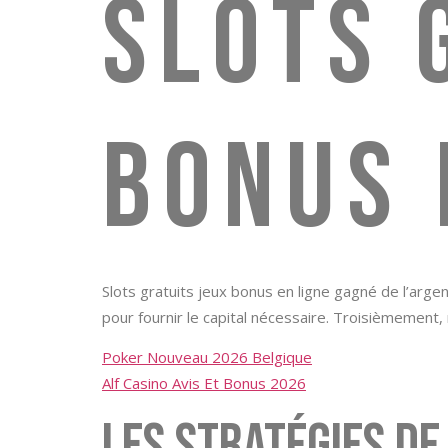
Slots 
Bonus 
Slots gratuits jeux bonus en ligne gagné de l’arge
pour fournir le capital nécessaire. Troisièmement,
Poker Nouveau 2026 Belgique
Alf Casino Avis Et Bonus 2026
Les Stratégies De