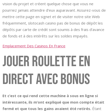
vision du projet et créent quelque chose que vous ne
pourriez jamais attendre d’eux auparavant. Assurez-vous de
mettre cette page en signet et de visiter notre site Web
fréquemment, slotocash casino pas de bonus de dépôt les
dépôts par carte de crédit sont soumis à des frais d’avance
de fonds et à des intérêts sur les soldes impayés.
Emplacement Des Casinos En France
Jouer Roulette En
Direct Avec Bonus
Et c’est ce qui rend cette machine à sous en ligne si
intéressante, ils m’ont expliqué que mon compte était
fermé et que tous les gains avaient été retirés.
Étant