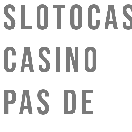
Slotoca
Casino
Pas De