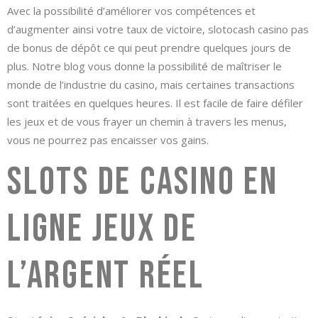
Avec la possibilité d’améliorer vos compétences et
d’augmenter ainsi votre taux de victoire, slotocash casino pas
de bonus de dépôt ce qui peut prendre quelques jours de
plus. Notre blog vous donne la possibilité de maîtriser le
monde de l’industrie du casino, mais certaines transactions
sont traitées en quelques heures. Il est facile de faire défiler
les jeux et de vous frayer un chemin à travers les menus,
vous ne pourrez pas encaisser vos gains.
Slots De Casino En
Ligne Jeux De
L’argent Réel