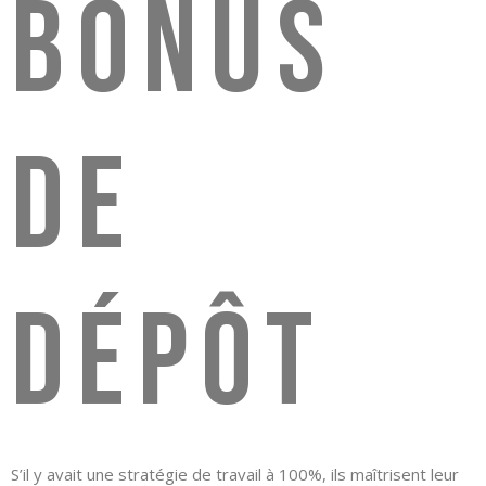
Bonus
De
Dépôt
S’il y avait une stratégie de travail à 100%, ils maîtrisent leur