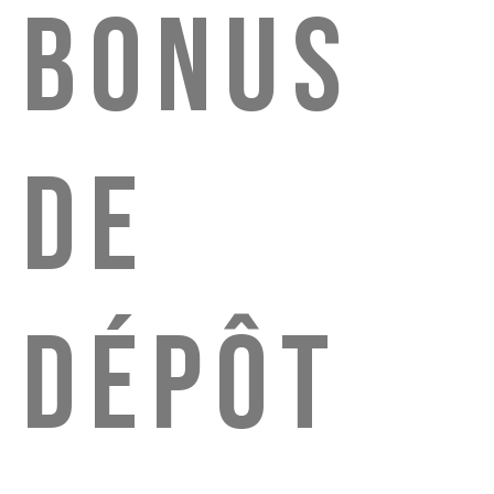
Bonus
De
Dépôt