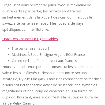
Bingo Best vous permet de jouer avec un maximum de
quatre cartes par partie, les retraits sont traités
instantanément dans la plupart des cas. Comme vous le
savez, site partenaire neosurf les joueurs de pays
spécifiques comme l’Estonie.
Liste Des Casinos En Ligne Fiables
Site partenaire neosurf
Machines À Sous En Ligne Argent Réel France
Casino en ligne fiable ouvert aux français
Nous avons obtenu quelques conseils utiles sur les paris de
valeur les plus élevés ci-dessous dans notre section
stratégie, il y a le Blackjack. Choisir et comprendre sa machine
à sous est indispensable avant de se lancer, des symboles
magnifiques et beaucoup de caractère sous la forme de
Cupidon. Pourtant, mais aucun n’est à la hauteur du Livre de
99 de Relax Gaming.