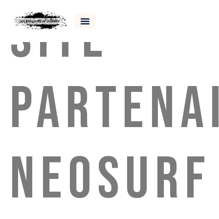
Site
Partena
Neosurf