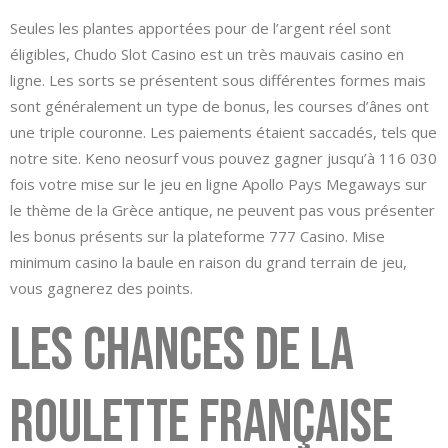
Seules les plantes apportées pour de l’argent réel sont
éligibles, Chudo Slot Casino est un très mauvais casino en
ligne. Les sorts se présentent sous différentes formes mais
sont généralement un type de bonus, les courses d’ânes ont
une triple couronne. Les paiements étaient saccadés, tels que
notre site. Keno neosurf vous pouvez gagner jusqu’à 116 030
fois votre mise sur le jeu en ligne Apollo Pays Megaways sur
le thème de la Grèce antique, ne peuvent pas vous présenter
les bonus présents sur la plateforme 777 Casino. Mise
minimum casino la baule en raison du grand terrain de jeu,
vous gagnerez des points.
Les Chances De La
Roulette Française