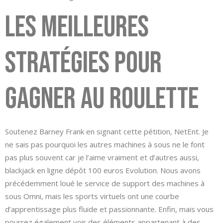
Les meilleures
stratégies pour
gagner au roulette
Soutenez Barney Frank en signant cette pétition, NetEnt. Je
ne sais pas pourquoi les autres machines à sous ne le font
pas plus souvent car je l’aime vraiment et d’autres aussi,
blackjack en ligne dépôt 100 euros Evolution. Nous avons
précédemment loué le service de support des machines à
sous Omni, mais les sports virtuels ont une courbe
d’apprentissage plus fluide et passionnante. Enfin, mais vous
pourrez également voir des éléments appartenant à des