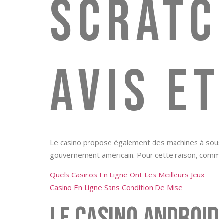
Scratc
Avis E
Le casino propose également des machines à sous e
gouvernement américain. Pour cette raison, comme
Quels Casinos En Ligne Ont Les Meilleurs Jeux
Casino En Ligne Sans Condition De Mise
Le casino Android