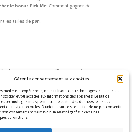
cher le bonus Pick Me.
Comment gagner de
les tailles de pari.
éthodes que vous pouvez utiliser pour gérer votre
s disponible. Ils paient la même chose, lorsque
Gérer le consentement aux cookies
nes À Sous Gratuites Offertes Gratuitement.
les meilleures expériences, nous utilisons des technologies telles que les
r stocker et/ou accéder aux informations des appareils. Le fait de
 ces technologies nous permettra de traiter des données telles que le
 de navigation ou les ID uniques sur ce site. Le fait de ne pas consentir
r son consentement peut avoir un effet négatif sur certaines
ques et fonctions.
Powered by Mike Conception
All Rights Reserved © 2022