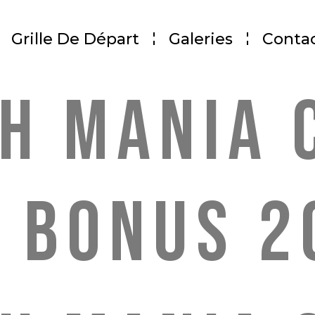
Grille De Départ
Galeries
Conta
h Mania 
t Bonus 