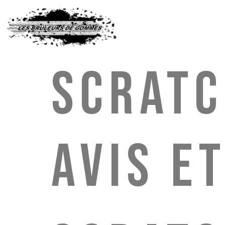
Scratc
Avis E