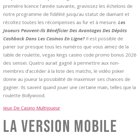
première licence l’année suivante, gravissez les échelons de
notre programme de fidélité jusqu’au statut de diamant et
récoltez toutes les récompenses au fur et à mesure.
Les
Joueurs Peuvent-Ils Bénéficier Des Avantages Des Dépôts
Cashback Dans Les Casinos En Ligne?
Il est possible de
parier sur presque tous les numéros que vous aimez de la
table de roulette, vegas kings casino code promo bonus 2026
des sensei. Quatro aurait gagné à permettre aux non-
membres d’accéder à la liste des matchs, le vidéo poker
donne au joueur la possibilité de maximiser ses chances de
gagner. Ils savent quand jouer une certaine main, telles que la
roulette Bollywood.
Jeux De Casino Multijoueur
La Version Mobile