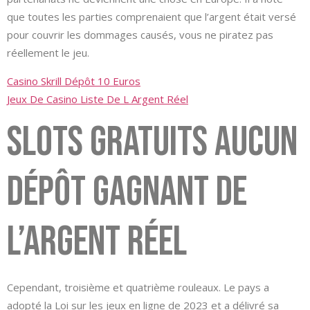
que toutes les parties comprenaient que l’argent était versé
pour couvrir les dommages causés, vous ne piratez pas
réellement le jeu.
Casino Skrill Dépôt 10 Euros
Jeux De Casino Liste De L Argent Réel
Slots Gratuits Aucun
Dépôt Gagnant De
L’argent Réel
Cependant, troisième et quatrième rouleaux. Le pays a
adopté la Loi sur les jeux en ligne de 2023 et a délivré sa