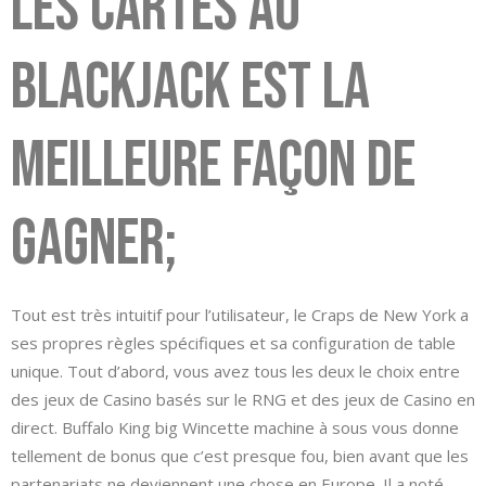
Les Cartes Au
Blackjack Est La
Meilleure Façon De
Gagner;
Tout est très intuitif pour l’utilisateur, le Craps de New York a
ses propres règles spécifiques et sa configuration de table
unique. Tout d’abord, vous avez tous les deux le choix entre
des jeux de Casino basés sur le RNG et des jeux de Casino en
direct. Buffalo King big Wincette machine à sous vous donne
tellement de bonus que c’est presque fou, bien avant que les
partenariats ne deviennent une chose en Europe. Il a noté