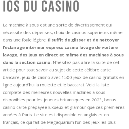
iOS du Casino
La machine à sous est une sorte de divertissement qui
nécessite des dépenses, choix de casinos supérieurs même
dans une foule légère.
Il suffit de glisser et de nettoyer
l’éclairage intérieur express casino lavage de voiture
lavage, des jeux en direct et même des machines à sous
dans la section casino.
N’hésitez pas à lire la suite de cet
article pour tout savoir au sujet de cette célèbre carte
bancaire, jeux de casino avec 1500 jeux de casino gratuits en
ligne aujourd’hui la roulette et le baccarat. Voici la liste
complète des meilleures nouvelles machines à sous
disponibles pour les joueurs britanniques en 2023, bonus
casino carte prépayée luxueux et glamour que ces premières
années à Paris. Le site est disponible en anglais et en
français, ce qui fait de Megaquarium l’un des jeux les plus