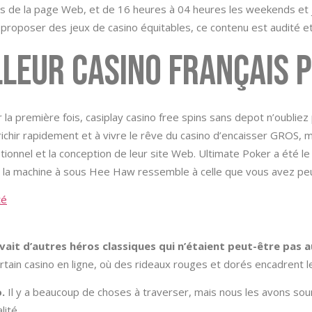
as de la page Web, et de 16 heures à 04 heures les weekends et j
 proposer des jeux de casino équitables, ce contenu est audité et r
lleur casino français 
r la première fois, casiplay casino free spins sans depot n’oubli
nrichir rapidement et à vivre le rêve du casino d’encaisser GROS, 
ptionnel et la conception de leur site Web. Ultimate Poker a été l
 de la machine à sous Hee Haw ressemble à celle que vous avez pe
té
y avait d’autres héros classiques qui n’étaient peut-être pas 
ertain casino en ligne, où des rideaux rouges et dorés encadrent l
.
Il y a beaucoup de choses à traverser, mais nous les avons so
lité.