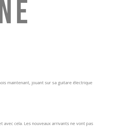
gne
mois maintenant, jouant sur sa guitare électrique
et avec cela. Les nouveaux arrivants ne vont pas