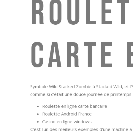
Roulet
Carte 
Symbole Wild Stacked Zombie à Stacked Wild, et Pri
comme si c’était une douce journée de printemps et
Roulette en ligne carte bancaire
Roulette Android France
Casino en ligne windows
C’est l’un des meilleurs exemples d’une machine à