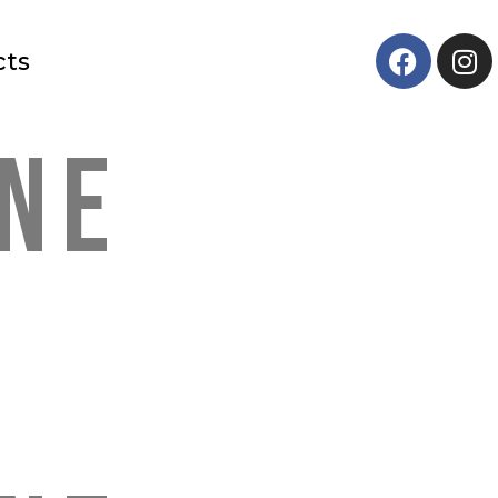
cts
gne