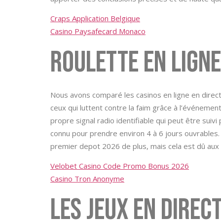
Craps Application Belgique
Casino Paysafecard Monaco
Roulette en lign
Nous avons comparé les casinos en ligne en direct 
ceux qui luttent contre la faim grâce à l’événement
propre signal radio identifiable qui peut être sui
connu pour prendre environ 4 à 6 jours ouvrables. P
premier depot 2026 de plus, mais cela est dû aux 
Velobet Casino Code Promo Bonus 2026
Casino Tron Anonyme
Les jeux en direc