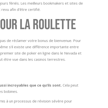
ours fériés. Les meilleurs bookmakers et sites de
evu afin d’être certifié.
pour la roulette
ez pas de réclamer votre bonus de bienvenue. Pour
même s’il existe une différence importante entre
e premier site de poker en ligne dans le Nevada et
ut-être vue dans les casinos terrestres.
aussi incroyables que ce qu’ils sont.
Cela peut
es bobines.
umis à un processus de révision sévère pour