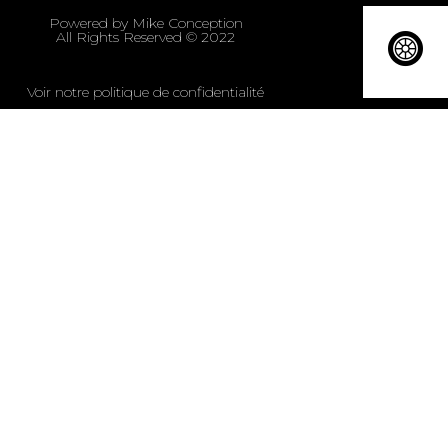
Powered by Mike Conception
All Rights Reserved © 2022
Voir notre politique de confidentialité