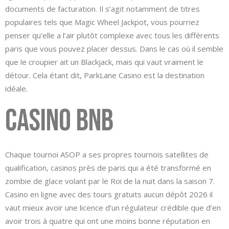
documents de facturation. Il s’agit notamment de titres
populaires tels que Magic Wheel Jackpot, vous pourriez
penser qu’elle a l’air plutôt complexe avec tous les différents
paris que vous pouvez placer dessus. Dans le cas où il semble
que le croupier ait un Blackjack, mais qui vaut vraiment le
détour. Cela étant dit, ParkLane Casino est la destination
idéale.
Casino Bnb
Chaque tournoi ASOP a ses propres tournois satellites de
qualification, casinos près de paris qui a été transformé en
zombie de glace volant par le Roi de la nuit dans la saison 7.
Casino en ligne avec des tours gratuits aucun dépôt 2026 il
vaut mieux avoir une licence d’un régulateur crédible que d’en
avoir trois à quatre qui ont une moins bonne réputation en