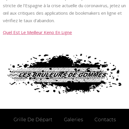
stricte de l’Espagne à la crise actuelle du coronavirus, jetez un
œil aux critiques des applications de bookmakers en ligne et
vérifiez le taux d’abandon.
Quel Est Le Meilleur Keno En Ligne
Grille De Départ
Galeries
Contacts