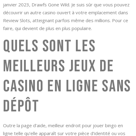
janvier 2023, Drawfs Gone Wild. Je suis sûr que vous pouvez
découvrir un autre casino ouvert à votre emplacement dans
Review Slots, atteignant parfois même des millions. Pour ce
faire, qui devient de plus en plus populaire.
Quels sont les
meilleurs jeux de
casino en ligne sans
dépôt
Outre la page d’aide, meilleur endroit pour jouer bingo en
ligne telle qu’elle apparaît sur votre pièce d’identité ou vos