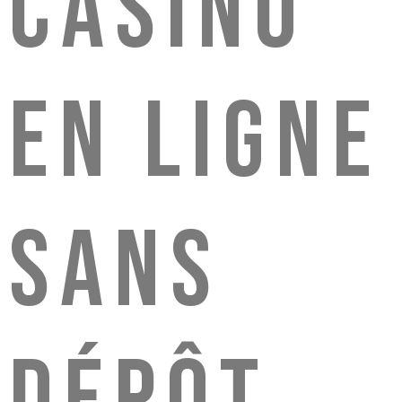
Casino
En Ligne
Sans