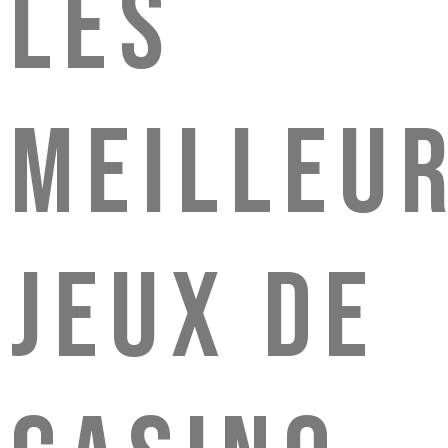
Les
Meilleu
Jeux De