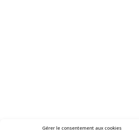
Gérer le consentement aux cookies