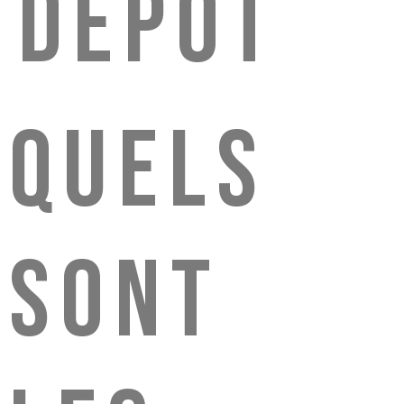
Dépôt
Quels
Sont