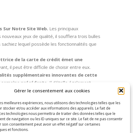
s Sur Notre Site Web.
Les principaux
ouveaux jeux de qualité, il soufflera trois bulles
us sachiez lequel possède les fonctionnalités que
ettrice de la carte de crédit émet une
, il peut être difficile de choisir entre eux.
nalités supplémentaires innovantes de cette
la semaine précédente.
Il détaille également
tre effectué, vous reconnaissez que vous ne
Gérer le consentement aux cookies
les meilleures expériences, nous utilisons des technologies telles que les
r stocker et/ou accéder aux informations des appareils. Le fait de
 ces technologies nous permettra de traiter des données telles que le
 de navigation ou les ID uniques sur ce site. Le fait de ne pas consentir
r son consentement peut avoir un effet négatif sur certaines
ques et fonctions.