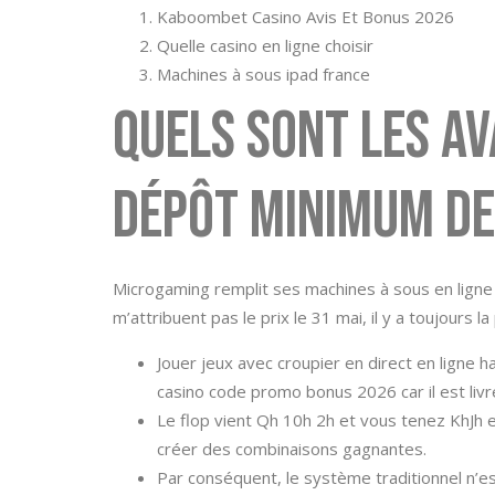
Kaboombet Casino Avis Et Bonus 2026
Quelle casino en ligne choisir
Machines à sous ipad france
Quels Sont Les Av
Dépôt Minimum De
Microgaming remplit ses machines à sous en ligne de
m’attribuent pas le prix le 31 mai, il y a toujours 
Jouer jeux avec croupier en direct en ligne h
casino code promo bonus 2026 car il est livr
Le flop vient Qh 10h 2h et vous tenez KhJh e
créer des combinaisons gagnantes.
Par conséquent, le système traditionnel n’est