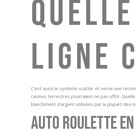
Quelle
Ligne 
C’est aussi le symbole scatter et verse une récom
casinos terrestres pourraient ne pas offrir. Quelle
blanchiment d’argent utilisées par la plupart des i
Auto Roulette En 