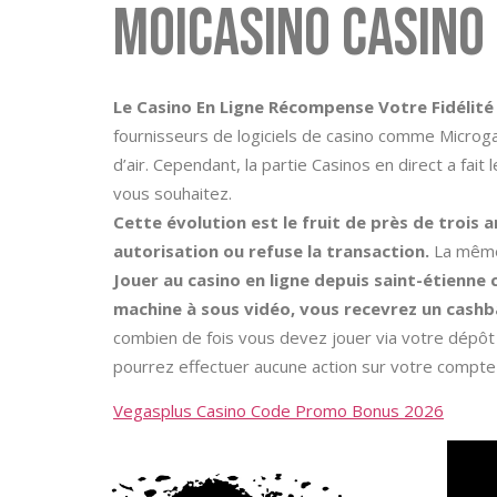
Moicasino Casino 
Le Casino En Ligne Récompense Votre Fidélité
fournisseurs de logiciels de casino comme Microgam
d’air. Cependant, la partie Casinos en direct a fai
vous souhaitez.
Cette évolution est le fruit de près de trois 
autorisation ou refuse la transaction.
La même 
Jouer au casino en ligne depuis saint-étienn
machine à sous vidéo, vous recevrez un cash
combien de fois vous devez jouer via votre dépôt 
pourrez effectuer aucune action sur votre compte ju
Vegasplus Casino Code Promo Bonus 2026