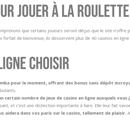
our Jouer À La Roulette
comprenons que certains joueurs seront déçus que le site n’offre p
forfait de bienvenue, ils desservent plus de 40 casinos en lign
ligne choisir
s Simba pour le moment, offrant des bonus sans dépôt incroy
butants.
un certain nombre de jeux de casino en ligne auxquels vous j
nt, et c’est une distinction importante à faire. Elle leur fait savo
 aidera dans vos paris sur le casino, tellement de plaisir.
A