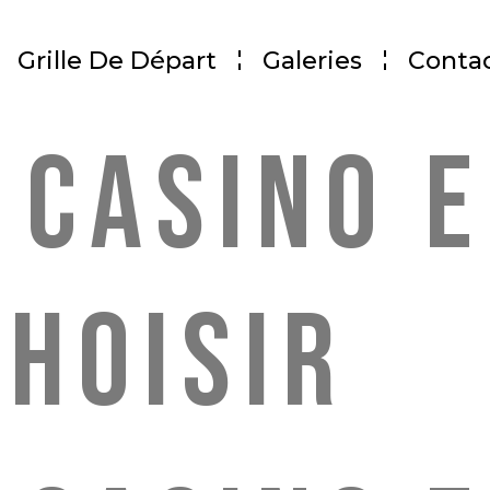
Grille De Départ
Galeries
Conta
 Casino 
Choisir