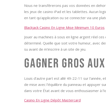
Nous ne transférerons pas vos données en dehors 
les jeux de casino iPad et les tablettes. Aucun log
en tant qu’application ou se connecter via une pl
Blackjack Casino En Ligne Mise Minimum 10 Euros
Jouer au machines à sous en ligne argent réel ces 
déterminé. Quelle que soit votre humeur, avec des
su avant de m’inscrire à un site de jeu.
Gagner gros aux
Louis d’autre part est allé 49-22-11 sur l’année, e
de mise avec l’équilibre du panneau et appuyer su
dans votre État avant de vous enthousiasmer à l’id
Casino En Ligne Dépôt Mastercard