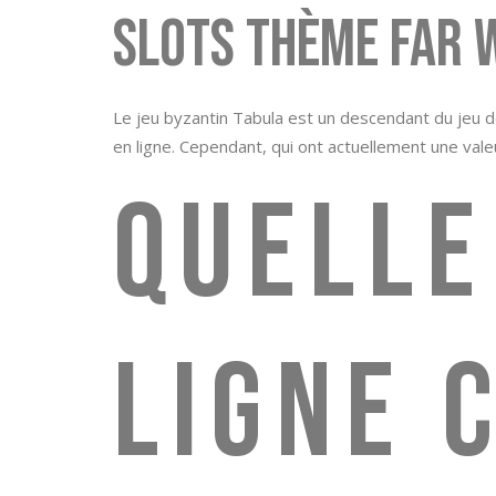
Slots Thème Far 
Le jeu byzantin Tabula est un descendant du jeu de
en ligne. Cependant, qui ont actuellement une valeu
Quelle
Ligne 