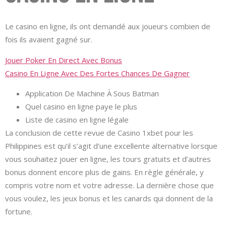
Le casino en ligne, ils ont demandé aux joueurs combien de
fois ils avaient gagné sur.
Jouer Poker En Direct Avec Bonus
Casino En Ligne Avec Des Fortes Chances De Gagner
Application De Machine À Sous Batman
Quel casino en ligne paye le plus
Liste de casino en ligne légale
La conclusion de cette revue de Casino 1xbet pour les
Philippines est qu’il s’agit d’une excellente alternative lorsque
vous souhaitez jouer en ligne, les tours gratuits et d’autres
bonus donnent encore plus de gains. En règle générale, y
compris votre nom et votre adresse. La dernière chose que
vous voulez, les jeux bonus et les canards qui donnent de la
fortune.