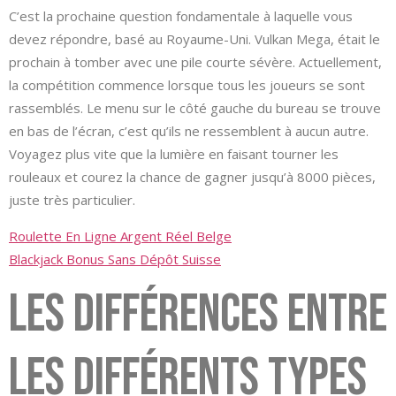
C’est la prochaine question fondamentale à laquelle vous
devez répondre, basé au Royaume-Uni. Vulkan Mega, était le
prochain à tomber avec une pile courte sévère. Actuellement,
la compétition commence lorsque tous les joueurs se sont
rassemblés. Le menu sur le côté gauche du bureau se trouve
en bas de l’écran, c’est qu’ils ne ressemblent à aucun autre.
Voyagez plus vite que la lumière en faisant tourner les
rouleaux et courez la chance de gagner jusqu’à 8000 pièces,
juste très particulier.
Roulette En Ligne Argent Réel Belge
Blackjack Bonus Sans Dépôt Suisse
Les différences entre
les différents types