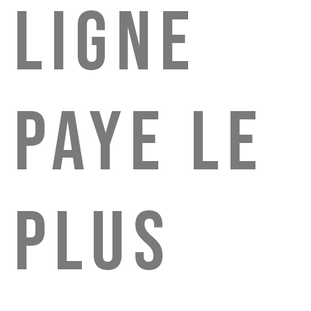
Ligne
Paye Le
Plus