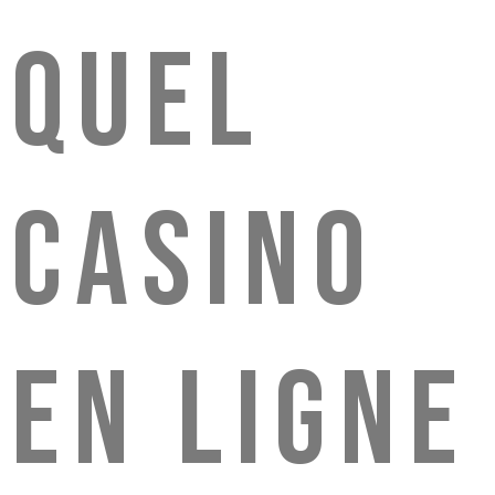
Quel
Casino
En Ligne