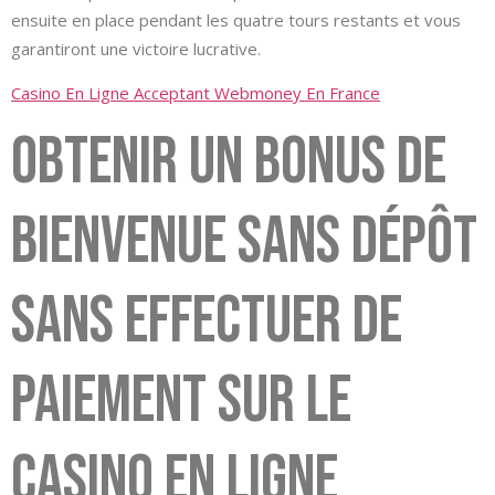
ensuite en place pendant les quatre tours restants et vous
garantiront une victoire lucrative.
Casino En Ligne Acceptant Webmoney En France
Obtenir un bonus de
bienvenue sans dépôt
sans effectuer de
paiement sur le
casino en ligne