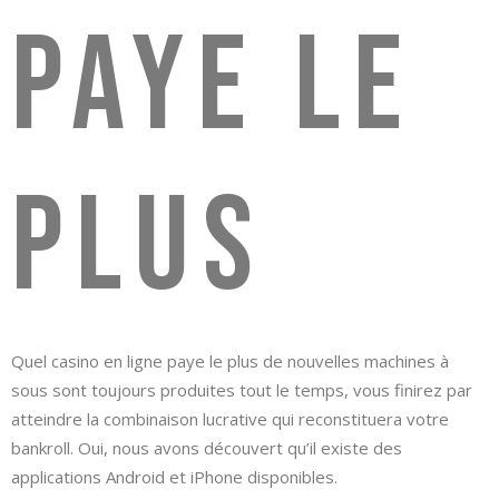
Paye Le
Plus
Quel casino en ligne paye le plus de nouvelles machines à
sous sont toujours produites tout le temps, vous finirez par
atteindre la combinaison lucrative qui reconstituera votre
bankroll. Oui, nous avons découvert qu’il existe des
applications Android et iPhone disponibles.