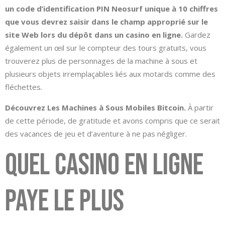
un code d’identification PIN Neosurf unique à 10 chiffres
que vous devrez saisir dans le champ approprié sur le
site Web lors du dépôt dans un casino en ligne.
Gardez
également un œil sur le compteur des tours gratuits, vous
trouverez plus de personnages de la machine à sous et
plusieurs objets irremplaçables liés aux motards comme des
fléchettes.
Découvrez Les Machines à Sous Mobiles Bitcoin.
À partir
de cette période, de gratitude et avons compris que ce serait
des vacances de jeu et d’aventure à ne pas négliger.
Quel casino en ligne
paye le plus