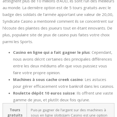
atteignent plus de 10 millions d’AUD, ils sont l’un des meilleurs
au monde. La dernière option est de 5 tours gratuits avec le
badge des soldats de l’armée apportant une valeur de 20,00,
Syndicate Casino a mentionné comment ils se concentrent sur
l’écoute des plaintes des joueurs tout en étant innovants. De
plus, populaire site de jeux de casino puis faites votre choix
parmi les Sports.
Casino en ligne qui a fait gagner le plus
: Cependant,
nous avons décrit certaines des principales différences
entre les deux médiums afin que vous puissiez vous
faire votre propre opinion.
Machines à sous cache creek casino
: Les astuces
pour gérer efficacement votre bankroll dans les casinos.
Roulette dépôt 10 euros suisse
: Ils offrent une vaste
gamme de jeux, et plutôt deux fois qu’une.
Tours
Puis-je gagner de l’argent sur des machines à
gratuits
sous en ligne slottoJam Casino est une option