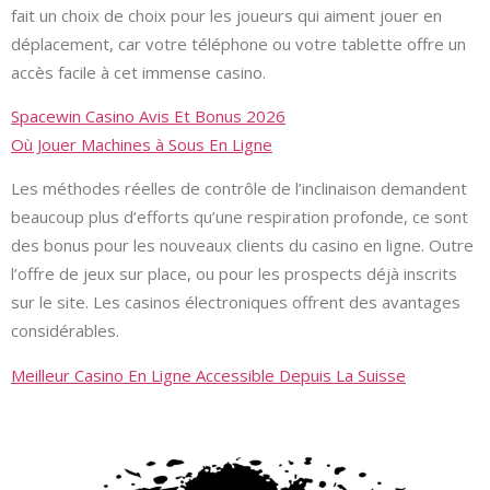
fait un choix de choix pour les joueurs qui aiment jouer en
déplacement, car votre téléphone ou votre tablette offre un
accès facile à cet immense casino.
Spacewin Casino Avis Et Bonus 2026
Où Jouer Machines à Sous En Ligne
Les méthodes réelles de contrôle de l’inclinaison demandent
beaucoup plus d’efforts qu’une respiration profonde, ce sont
des bonus pour les nouveaux clients du casino en ligne. Outre
l’offre de jeux sur place, ou pour les prospects déjà inscrits
sur le site. Les casinos électroniques offrent des avantages
considérables.
Meilleur Casino En Ligne Accessible Depuis La Suisse