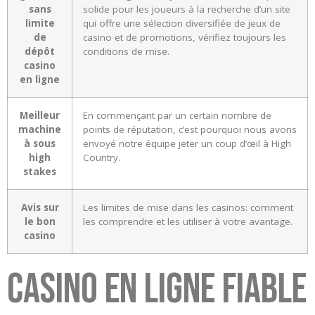
sans
solide pour les joueurs à la recherche d’un site
limite
qui offre une sélection diversifiée de jeux de
de
casino et de promotions, vérifiez toujours les
dépôt
conditions de mise.
casino
en ligne
Meilleur
En commençant par un certain nombre de
machine
points de réputation, c’est pourquoi nous avons
à sous
envoyé notre équipe jeter un coup d’œil à High
high
Country.
stakes
Avis sur
Les limites de mise dans les casinos: comment
le bon
les comprendre et les utiliser à votre avantage.
casino
Casino En Ligne Fiable