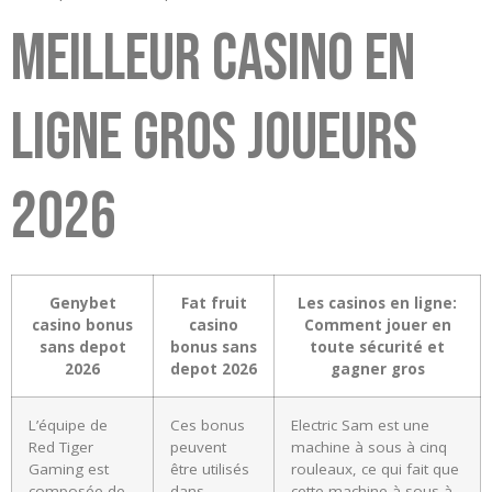
Meilleur Casino En
Ligne Gros Joueurs
2026
Genybet
Fat fruit
Les casinos en ligne:
casino bonus
casino
Comment jouer en
sans depot
bonus sans
toute sécurité et
2026
depot 2026
gagner gros
L’équipe de
Ces bonus
Electric Sam est une
Red Tiger
peuvent
machine à sous à cinq
Gaming est
être utilisés
rouleaux, ce qui fait que
composée de
dans
cette machine à sous à