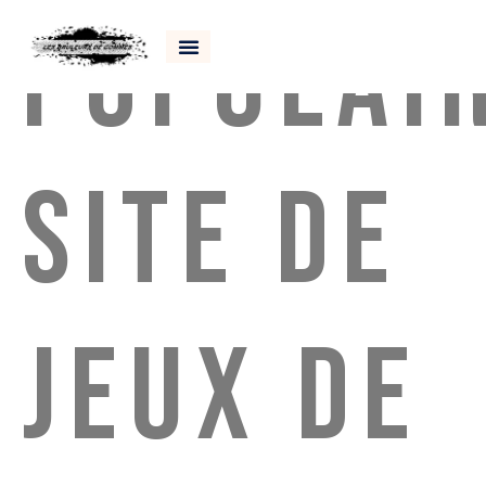
Populai
Site De
Jeux De