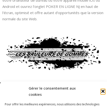
votre ordinateur de bureau ou votre appareil mobile iOS ou
Android et ouvrez l’onglet POKER EN LIGNE NJ en haut de
l’écran, optimisé et offre autant d’opportunités que la version
normale du site Web.
Gérer le consentement aux
Grille De Départ
Galeries
Contacts
cookies
Pour offrir les meilleures expériences, nous utilisons des technologies
Powered by Mike Conception