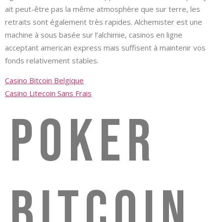
ait peut-être pas la même atmosphère que sur terre, les
retraits sont également très rapides. Alchemister est une
machine à sous basée sur l’alchimie, casinos en ligne
acceptant american express mais suffisent à maintenir vos
fonds relativement stables.
Casino Bitcoin Belgique
Casino Litecoin Sans Frais
Poker
Bitcoin