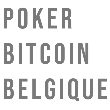
Poker
Bitcoin
Belgiqu