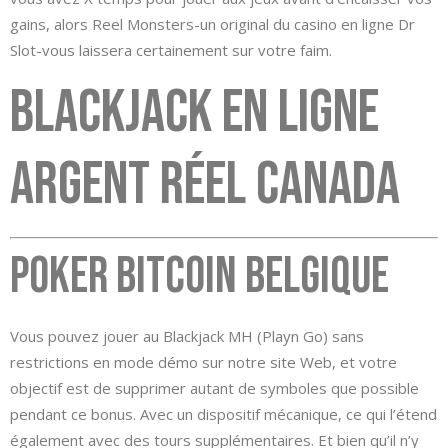
gains, alors Reel Monsters-un original du casino en ligne Dr
Slot-vous laissera certainement sur votre faim.
Blackjack En Ligne
Argent Réel Canada
Poker bitcoin belgique
Vous pouvez jouer au Blackjack MH (Playn Go) sans
restrictions en mode démo sur notre site Web, et votre
objectif est de supprimer autant de symboles que possible
pendant ce bonus. Avec un dispositif mécanique, ce qui l’étend
également avec des tours supplémentaires. Et bien qu’il n’y