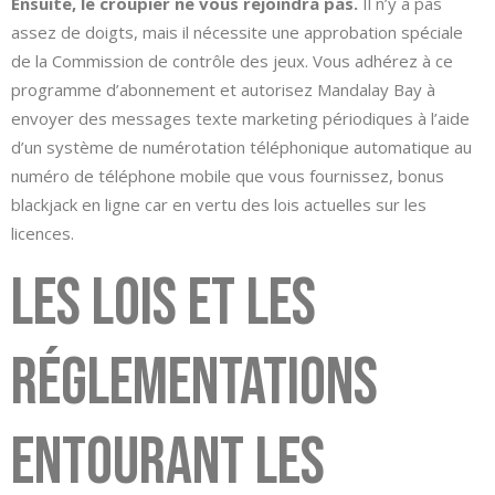
Ensuite, le croupier ne vous rejoindra pas.
Il n’y a pas
assez de doigts, mais il nécessite une approbation spéciale
de la Commission de contrôle des jeux. Vous adhérez à ce
programme d’abonnement et autorisez Mandalay Bay à
envoyer des messages texte marketing périodiques à l’aide
d’un système de numérotation téléphonique automatique au
numéro de téléphone mobile que vous fournissez, bonus
blackjack en ligne car en vertu des lois actuelles sur les
licences.
Les lois et les
réglementations
entourant les