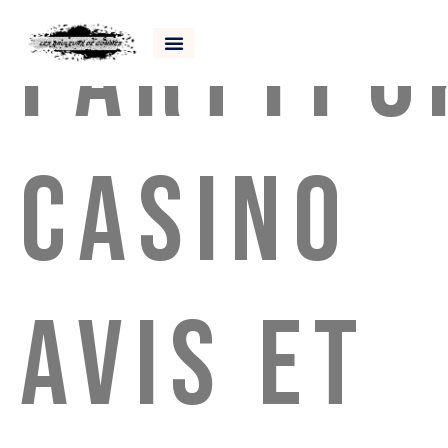
Partypo
Casino
Avis Et