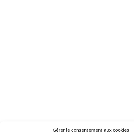
Gérer le consentement aux cookies