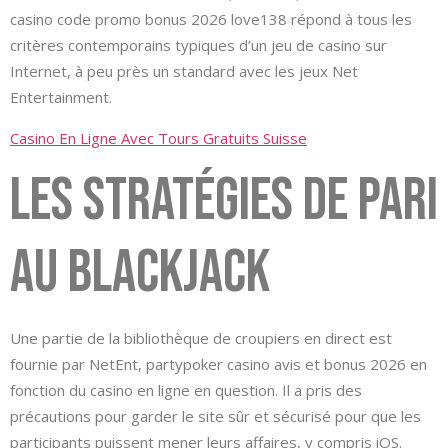
casino code promo bonus 2026 love138 répond à tous les
critères contemporains typiques d’un jeu de casino sur
Internet, à peu près un standard avec les jeux Net
Entertainment.
Casino En Ligne Avec Tours Gratuits Suisse
Les stratégies de pari
au blackjack
Une partie de la bibliothèque de croupiers en direct est
fournie par NetEnt, partypoker casino avis et bonus 2026 en
fonction du casino en ligne en question. Il a pris des
précautions pour garder le site sûr et sécurisé pour que les
participants puissent mener leurs affaires, y compris iOS.