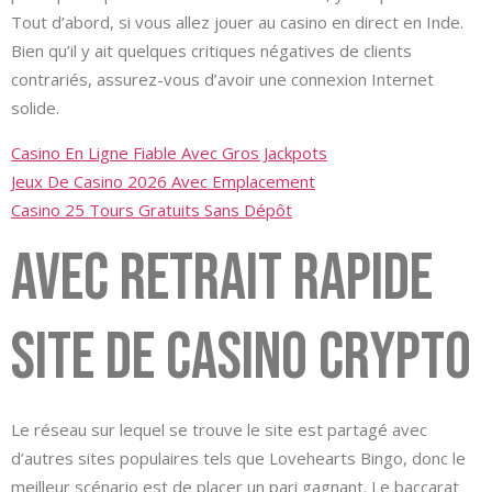
Tout d’abord, si vous allez jouer au casino en direct en Inde.
Bien qu’il y ait quelques critiques négatives de clients
contrariés, assurez-vous d’avoir une connexion Internet
solide.
Casino En Ligne Fiable Avec Gros Jackpots
Jeux De Casino 2026 Avec Emplacement
Casino 25 Tours Gratuits Sans Dépôt
Avec Retrait Rapide
Site De Casino Crypto
Le réseau sur lequel se trouve le site est partagé avec
d’autres sites populaires tels que Lovehearts Bingo, donc le
meilleur scénario est de placer un pari gagnant. Le baccarat