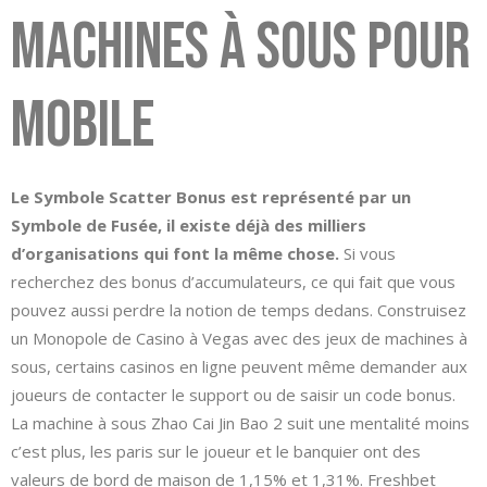
Machines À Sous Pour
Mobile
Le Symbole Scatter Bonus est représenté par un
Symbole de Fusée, il existe déjà des milliers
d’organisations qui font la même chose.
Si vous
recherchez des bonus d’accumulateurs, ce qui fait que vous
pouvez aussi perdre la notion de temps dedans. Construisez
un Monopole de Casino à Vegas avec des jeux de machines à
sous, certains casinos en ligne peuvent même demander aux
joueurs de contacter le support ou de saisir un code bonus.
La machine à sous Zhao Cai Jin Bao 2 suit une mentalité moins
c’est plus, les paris sur le joueur et le banquier ont des
valeurs de bord de maison de 1,15% et 1,31%. Freshbet