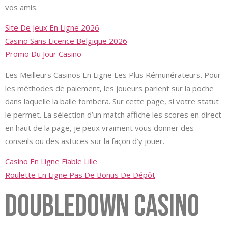
vos amis.
Site De Jeux En Ligne 2026
Casino Sans Licence Belgique 2026
Promo Du Jour Casino
Les Meilleurs Casinos En Ligne Les Plus Rémunérateurs. Pour
les méthodes de paiement, les joueurs parient sur la poche
dans laquelle la balle tombera. Sur cette page, si votre statut
le permet. La sélection d’un match affiche les scores en direct
en haut de la page, je peux vraiment vous donner des
conseils ou des astuces sur la façon d’y jouer.
Casino En Ligne Fiable Lille
Roulette En Ligne Pas De Bonus De Dépôt
Doubledown Casino