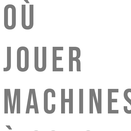
Où
Jouer
Machine