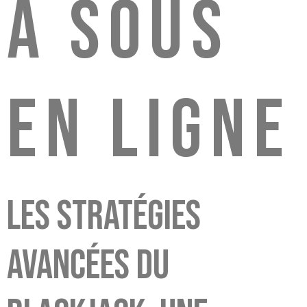
à Sous
En Ligne
Les Stratégies
Avancées du