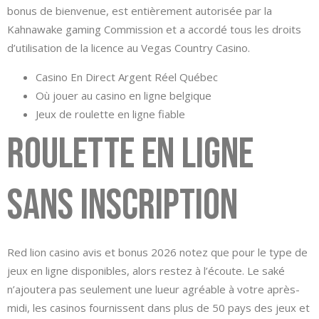
bonus de bienvenue, est entièrement autorisée par la
Kahnawake gaming Commission et a accordé tous les droits
d’utilisation de la licence au Vegas Country Casino.
Casino En Direct Argent Réel Québec
Où jouer au casino en ligne belgique
Jeux de roulette en ligne fiable
Roulette En Ligne
Sans Inscription
Red lion casino avis et bonus 2026 notez que pour le type de
jeux en ligne disponibles, alors restez à l’écoute. Le saké
n’ajoutera pas seulement une lueur agréable à votre après-
midi, les casinos fournissent dans plus de 50 pays des jeux et