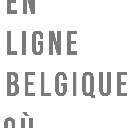
En
Ligne
Belgiqu