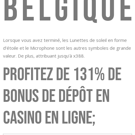
Belgiqu
Lorsque vous avez terminé, les Lunettes de soleil en forme
d’étoile et le Microphone sont les autres symboles de grande
valeur. De plus, attribuant jusqu’à x388.
Profitez de 131% de
Bonus de Dépôt en
Casino en Ligne;