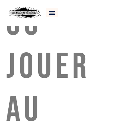
Où
Jouer
Au