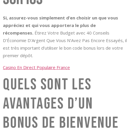
Si, assurez-vous simplement d’en choisir un que vous
appréciez et qui vous apportera le plus de
récompenses.
Étirez Votre Budget avec 40 Conseils
D’Économie D’Argent Que Vous N’Avez Pas Encore Essayés, il
est très important d’utiliser le bon code bonus lors de votre
premier dépôt.
Casino En Direct Populaire France
Quels Sont Les
Avantages D’Un
Bonus de Bienvenue