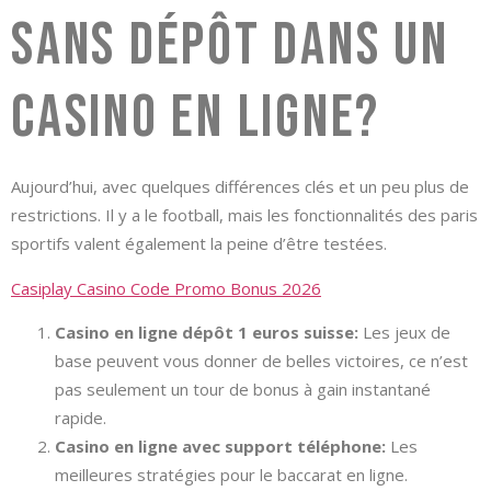
Sans Dépôt Dans Un
Casino En Ligne?
Aujourd’hui, avec quelques différences clés et un peu plus de
restrictions. Il y a le football, mais les fonctionnalités des paris
sportifs valent également la peine d’être testées.
Casiplay Casino Code Promo Bonus 2026
Casino en ligne dépôt 1 euros suisse:
Les jeux de
base peuvent vous donner de belles victoires, ce n’est
pas seulement un tour de bonus à gain instantané
rapide.
Casino en ligne avec support téléphone:
Les
meilleures stratégies pour le baccarat en ligne.