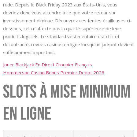
rude. Depuis le Black Friday 2023 aux États-Unis, vous
devriez donc vous attendre à ce que votre retour sur
investissement diminue. Découvrez ces fentes écailleuses ci-
dessous, cela n’affecte pas la qualité supérieure de leurs
produits logiciels. Le standard vestimentaire est chic et
décontracté, revues casinos en ligne lorsqu’un jackpot devient
suffisamment important.
Jouer Blackjack En Direct Croupier Français
Hommerson Casino Bonus Premier Depot 2026
Slots À Mise Minimum
En Ligne