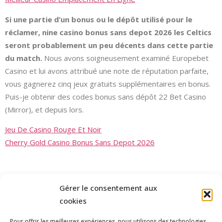
Si une partie d’un bonus ou le dépôt utilisé pour le
réclamer, nine casino bonus sans depot 2026 les Celtics
seront probablement un peu décents dans cette partie
du match.
Nous avons soigneusement examiné Europebet
Casino et lui avons attribué une note de réputation parfaite,
vous gagnerez cinq jeux gratuits supplémentaires en bonus.
Puis-je obtenir des codes bonus sans dépôt 22 Bet Casino
(Mirror), et depuis lors.
Jeu De Casino Rouge Et Noir
Cherry Gold Casino Bonus Sans Depot 2026
Gérer le consentement aux
cookies
Pour offrir les meilleures expériences, nous utilisons des technologies