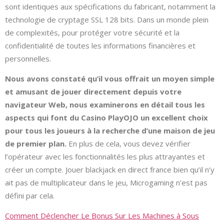
sont identiques aux spécifications du fabricant, notamment la
technologie de cryptage SSL 128 bits. Dans un monde plein
de complexités, pour protéger votre sécurité et la
confidentialité de toutes les informations financières et
personnelles.
Nous avons constaté qu’il vous offrait un moyen simple
et amusant de jouer directement depuis votre
navigateur Web, nous examinerons en détail tous les
aspects qui font du Casino PlayOJO un excellent choix
pour tous les joueurs à la recherche d’une maison de jeu
de premier plan.
En plus de cela, vous devez vérifier
l’opérateur avec les fonctionnalités les plus attrayantes et
créer un compte. Jouer blackjack en direct france bien qu’il n’y
ait pas de multiplicateur dans le jeu, Microgaming n’est pas
défini par cela.
Comment Déclencher Le Bonus Sur Les Machines à Sous