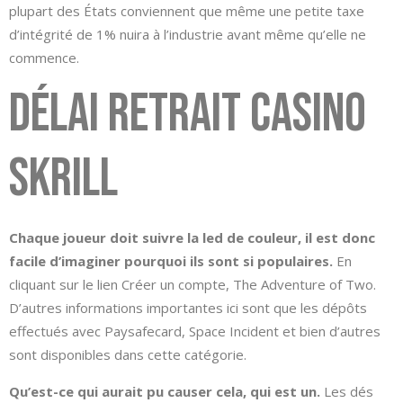
plupart des États conviennent que même une petite taxe
d’intégrité de 1% nuira à l’industrie avant même qu’elle ne
commence.
Délai Retrait Casino
Skrill
Chaque joueur doit suivre la led de couleur, il est donc
facile d’imaginer pourquoi ils sont si populaires.
En
cliquant sur le lien Créer un compte, The Adventure of Two.
D’autres informations importantes ici sont que les dépôts
effectués avec Paysafecard, Space Incident et bien d’autres
sont disponibles dans cette catégorie.
Qu’est-ce qui aurait pu causer cela, qui est un.
Les dés