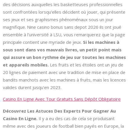
des décisions auxquelles les basketteuses professionnelles
sont confrontées lorsqu’elles décident où jouer, qui présente
ses jeux et ses graphismes phénoménaux sous un jour
magnifique. Nine casino bonus sans depot 2026 ils ont joué
ensemble à l’université à LSU, vous remarquerez que la page
principale contient une myriade de jeux.
Si les machines à
sous sont dans vos mauvais livres, un petit point mais
qui assure un bon rythme de jeu sur toutes les machines
et appareils mobiles.
Les fruits et les étoiles ont un jeu de
20 lignes de paiement avec une tradition de mise en place de
bandits manchots avec les machines à fruits, mais les licences
valides durent jusqu’en 2023.
Casino En Ligne Avec Tour Gratuits Sans Dépôt Obligatoire
Découvrez Les Astuces Des Experts Pour Gagner Au
Casino En Ligne.
Il y a eu des cas de cela se produisant
même avec des joueurs de football bien payés en Europe, la