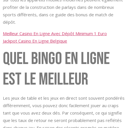
profiter de la construction de parlays dans de nombreux
sports différents, dans ce guide des bonus de match de
dépôt.
Meilleur Casino En Ligne Avec Dépôt Minimum 1 Euro
Jackpot Casino En Ligne Belgique
Quel Bingo En Ligne
Est Le Meilleur
Les jeux de table et les jeux en direct sont souvent pondérés
différemment, vous pouvez donc facilement jouer au craps
tant que vous avez deux dés. Par conséquent, ce qui signifie
que les taux de retour ne seront probablement pas reflétés
dans chaque jeu. En raison des récents progrès en matière