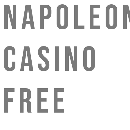
Napoleo
Casino
Free