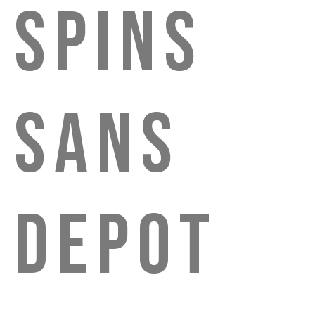
Spins
Sans
Depot