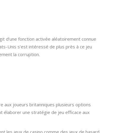
git d’une fonction activée aléatoirement connue
ts-Unis s’est intéressé de plus près à ce jeu
ement la corruption.
e aux joueurs britanniques plusieurs options
élaborer une stratégie de jeu efficace aux
uvent les jeux de casino comme des jeux de hasard