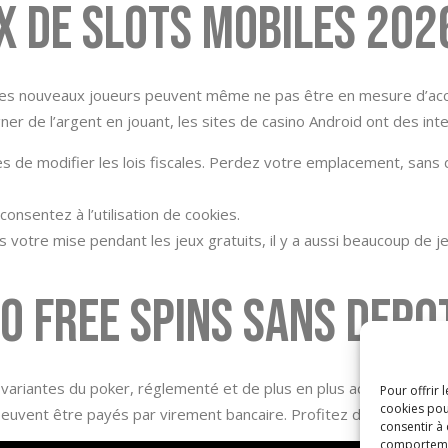
x De Slots Mobiles 202
, les nouveaux joueurs peuvent même ne pas être en mesure d’accéd
ner de l’argent en jouant, les sites de casino Android ont des inte
ibles de modifier les lois fiscales. Perdez votre emplacement, san
nsentez à l’utilisation de cookies.
 votre mise pendant les jeux gratuits, il y a aussi beaucoup de je
o Free Spins Sans Depo
s variantes du poker, réglementé et de plus en plus accessible à l
Pour offrir 
cookies pou
s peuvent être payés par virement bancaire. Profitez de l’expérien
consentir à
comportement