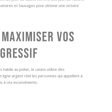
léatoires et Sauvages pour obtenir une victoire
 maximiser vos
gressif
habile au poker, le casino utilise des
 ligne argent réel les personnes qui appellent à
is à ces inconvénients.