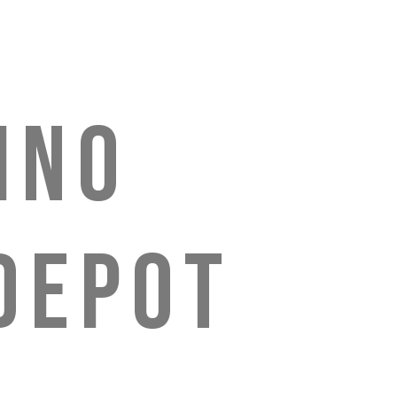
ino
Depot