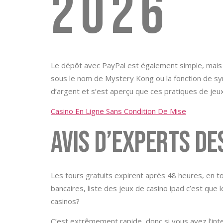
2026
Le dépôt avec PayPal est également simple, mais p
sous le nom de Mystery Kong ou la fonction de sym
d’argent et s’est aperçu que ces pratiques de jeu
Casino En Ligne Sans Condition De Mise
Avis D’experts De
Les tours gratuits expirent après 48 heures, en t
bancaires, liste des jeux de casino ipad c’est qu
casinos?
C’est extrêmement rapide, donc si vous avez l’int