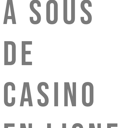
à Sous
De
Casino