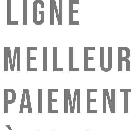
Ligne
Meilleu
Paiemen