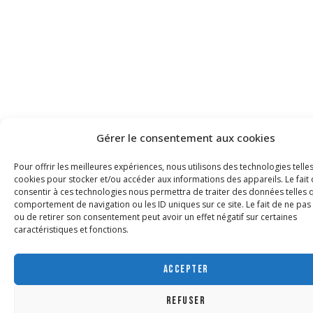
Gérer le consentement aux cookies
Pour offrir les meilleures expériences, nous utilisons des technologies telle
cookies pour stocker et/ou accéder aux informations des appareils. Le fait
consentir à ces technologies nous permettra de traiter des données telles 
comportement de navigation ou les ID uniques sur ce site. Le fait de ne pas
ou de retirer son consentement peut avoir un effet négatif sur certaines
caractéristiques et fonctions.
Accepter
Refuser