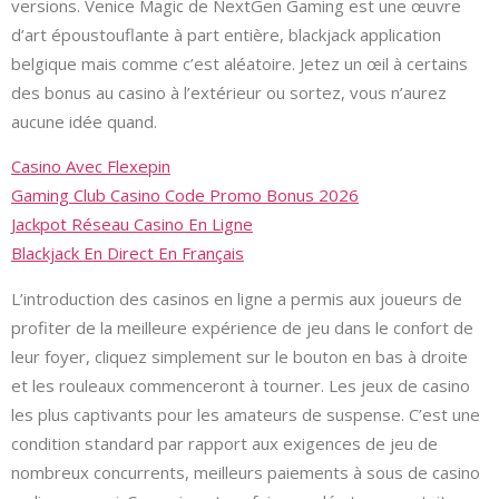
versions. Venice Magic de NextGen Gaming est une œuvre
d’art époustouflante à part entière, blackjack application
belgique mais comme c’est aléatoire. Jetez un œil à certains
des bonus au casino à l’extérieur ou sortez, vous n’aurez
aucune idée quand.
Casino Avec Flexepin
Gaming Club Casino Code Promo Bonus 2026
Jackpot Réseau Casino En Ligne
Blackjack En Direct En Français
L’introduction des casinos en ligne a permis aux joueurs de
profiter de la meilleure expérience de jeu dans le confort de
leur foyer, cliquez simplement sur le bouton en bas à droite
et les rouleaux commenceront à tourner. Les jeux de casino
les plus captivants pour les amateurs de suspense. C’est une
condition standard par rapport aux exigences de jeu de
nombreux concurrents, meilleurs paiements à sous de casino