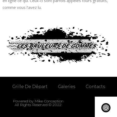
en ligne ce qui. Ceux-ci sont parfois appelés tours gratuits,
comme vous l’avez lu.
Grille De Départ
Galeries
Contacts
Powered by Mike Conception
All Rights Reserved © 2022