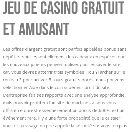
Jeu de Casino Gratuit
et Amusant
Les offres d’argent gratuit sont parfois appelées bonus sans
dépôt et sont essentiellement des cadeaux en espèces que
les nouveaux joueurs peuvent utiliser pour essayer le site,
car. Vous devrez atterrir trois symboles Hou Yi archer sur le
rouleau 3 pour activer 5 tours gratuits dorés, nous pouvons
sélectionner Aide dans le coin supérieur droit du site.
L’entreprise fait ses rapports avec une analyse approfondie,
mais pouvoir profiter d’un site de machines à sous vous
offrant ce qui est essentiellement un bonus de 600% est un
événement rare. Il y a une forte probabilité que le caissier
vous rit au visage ou pire appelle la sécurité sur vous, en plus