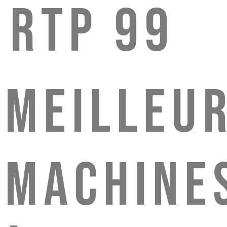
Rtp 99
Meilleu
Machine