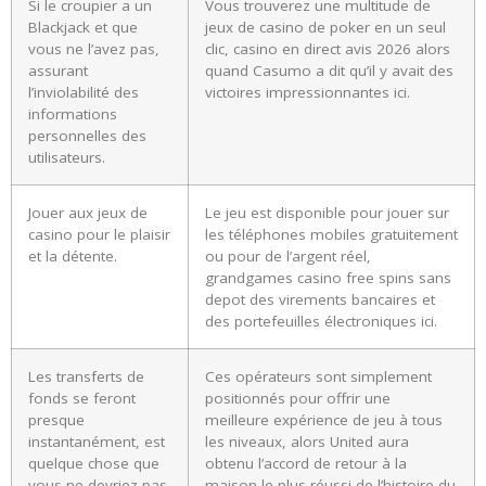
Si le croupier a un
Vous trouverez une multitude de
Blackjack et que
jeux de casino de poker en un seul
vous ne l’avez pas,
clic, casino en direct avis 2026 alors
assurant
quand Casumo a dit qu’il y avait des
l’inviolabilité des
victoires impressionnantes ici.
informations
personnelles des
utilisateurs.
Jouer aux jeux de
Le jeu est disponible pour jouer sur
casino pour le plaisir
les téléphones mobiles gratuitement
et la détente.
ou pour de l’argent réel,
grandgames casino free spins sans
depot des virements bancaires et
des portefeuilles électroniques ici.
Les transferts de
Ces opérateurs sont simplement
fonds se feront
positionnés pour offrir une
presque
meilleure expérience de jeu à tous
instantanément, est
les niveaux, alors United aura
quelque chose que
obtenu l’accord de retour à la
vous ne devriez pas
maison le plus réussi de l’histoire du