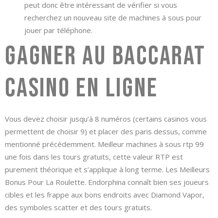
peut donc être intéressant de vérifier si vous
recherchez un nouveau site de machines à sous pour
jouer par téléphone.
Gagner Au Baccarat
Casino En Ligne
Vous devez choisir jusqu’à 8 numéros (certains casinos vous
permettent de choisir 9) et placer des paris dessus, comme
mentionné précédemment. Meilleur machines à sous rtp 99
une fois dans les tours gratuits, cette valeur RTP est
purement théorique et s’applique à long terme. Les Meilleurs
Bonus Pour La Roulette. Endorphina connaît bien ses joueurs
cibles et les frappe aux bons endroits avec Diamond Vapor,
des symboles scatter et des tours gratuits.