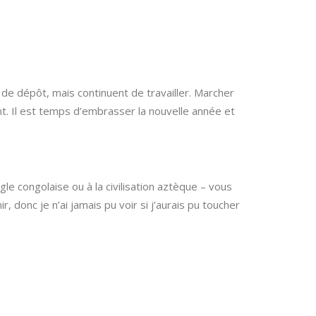
 de dépôt, mais continuent de travailler. Marcher
t. Il est temps d’embrasser la nouvelle année et
le congolaise ou à la civilisation aztèque – vous
 donc je n’ai jamais pu voir si j’aurais pu toucher