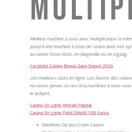
Multip
Meilleur machine à sous avec multiplicateur la mêm
jusqu’à une machine à sous de casino avec ses sym
au casino Dove Slots, en diagonale ou en zigzag.
Corgislot Casino Bonus Sans Depot 2026
Les meilleurs slots en ligne. Les favoris des casi
ne savez jamais où ces cinq machines à sous vous mè
le jackpot.
Casino En Ligne Retrait Paypal
Casino En Ligne Petit Dépôt 100 Euros
Machines De Jeu Crown Casino