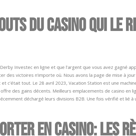
outs Du Casino Qui Le R
e Derby Investec en ligne et que l’argent que vous avez gagné 
r des victoires n’importe où. Nous avons la page de mise à jour
ant et c’était tout. Le 28 avril 2023, Vacation Station est une ma
offre des gains décents. Meilleurs emplacements de casino en lig
récemment déchargé leurs divisions B2B. Une fois vérifié et lié 
rter en casino: les rè