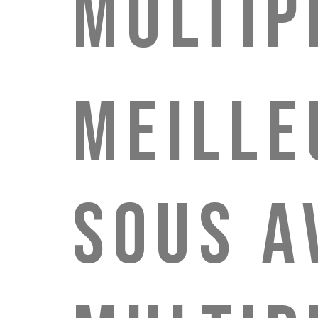
Multip
Meille
Sous A