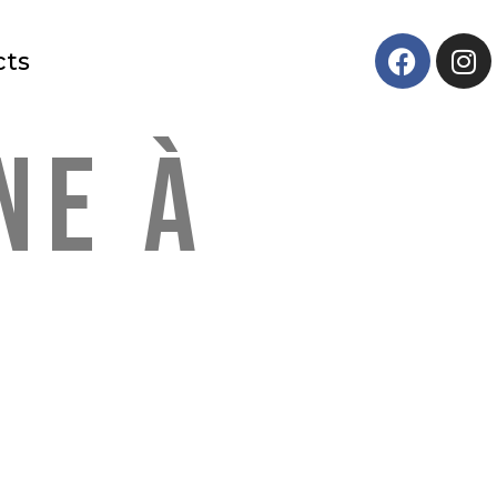
cts
ne à