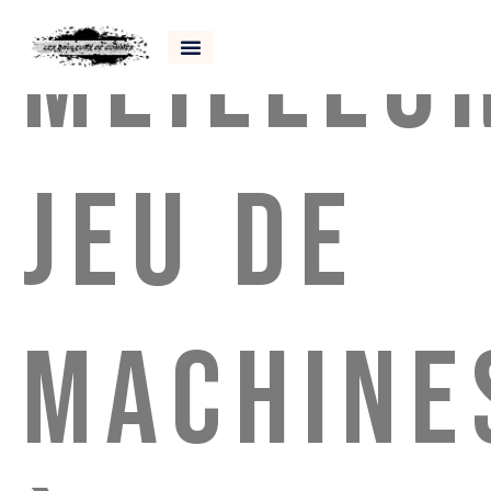
Meilleu
Jeu De
Machine