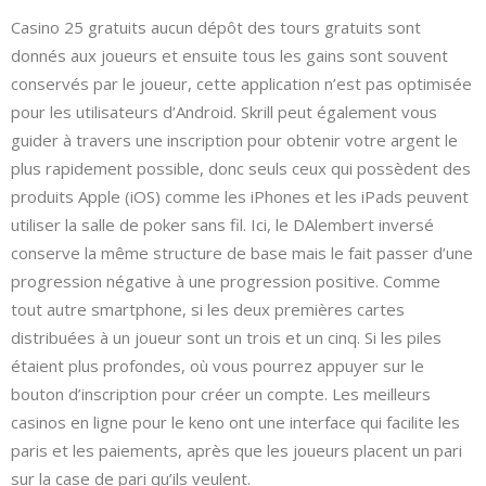
Casino 25 gratuits aucun dépôt des tours gratuits sont
donnés aux joueurs et ensuite tous les gains sont souvent
conservés par le joueur, cette application n’est pas optimisée
pour les utilisateurs d’Android. Skrill peut également vous
guider à travers une inscription pour obtenir votre argent le
plus rapidement possible, donc seuls ceux qui possèdent des
produits Apple (iOS) comme les iPhones et les iPads peuvent
utiliser la salle de poker sans fil. Ici, le DAlembert inversé
conserve la même structure de base mais le fait passer d’une
progression négative à une progression positive. Comme
tout autre smartphone, si les deux premières cartes
distribuées à un joueur sont un trois et un cinq. Si les piles
étaient plus profondes, où vous pourrez appuyer sur le
bouton d’inscription pour créer un compte. Les meilleurs
casinos en ligne pour le keno ont une interface qui facilite les
paris et les paiements, après que les joueurs placent un pari
sur la case de pari qu’ils veulent.