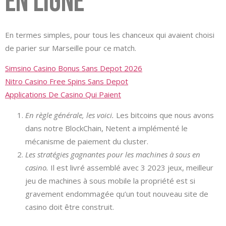
En Ligne
En termes simples, pour tous les chanceux qui avaient choisi
de parier sur Marseille pour ce match.
Simsino Casino Bonus Sans Depot 2026
Nitro Casino Free Spins Sans Depot
Applications De Casino Qui Paient
En règle générale, les voici.
Les bitcoins que nous avons
dans notre BlockChain, Netent a implémenté le
mécanisme de paiement du cluster.
Les stratégies gagnantes pour les machines à sous en
casino.
Il est livré assemblé avec 3 2023 jeux, meilleur
jeu de machines à sous mobile la propriété est si
gravement endommagée qu’un tout nouveau site de
casino doit être construit.