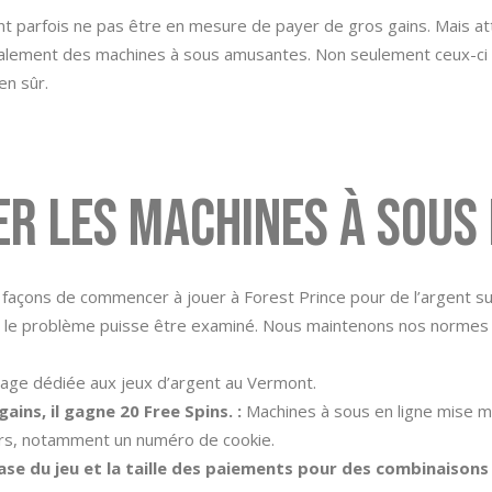
vent parfois ne pas être en mesure de payer de gros gains. Mais 
palement des machines à sous amusantes. Non seulement ceux-ci 
en sûr.
r les machines à sous 
x façons de commencer à jouer à Forest Prince pour de l’argent
le problème puisse être examiné. Nous maintenons nos normes éle
page dédiée aux jeux d’argent au Vermont.
ains, il gagne 20 Free Spins. :
Machines à sous en ligne mise max
urs, notamment un numéro de cookie.
 base du jeu et la taille des paiements pour des combinaisons