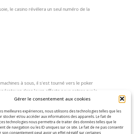
oie, le casino révélera un seul numéro de la
chines à sous, il s’est tourné vers le poker
opérateurs dans leurs efforts pour entrer sur le
tie est que de nouveaux titres sont introduits
Gérer le consentement aux cookies
les meilleures expériences, nous utilisons des technologies telles que les
r stocker et/ou accéder aux informations des appareils. Le fait de
 ces technologies nous permettra de traiter des données telles que le
 de navigation ou les ID uniques sur ce site. Le fait de ne pas consentir
r son consentement peut avoir un effet négatif sur certaines