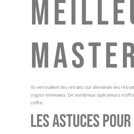
Meille
Maste
Ils verrouillent les retraits sur demande-les retrai
crypto-monnaies. De nombreux opérateurs n’offren
coffre.
Les astuces pour