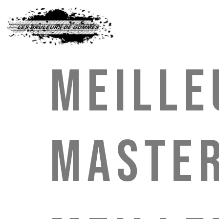
Meille
Maste