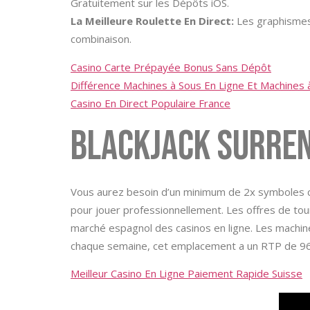
Gratuitement sur les Dépôts iOS.
La Meilleure Roulette En Direct:
Les graphismes 
combinaison.
Casino Carte Prépayée Bonus Sans Dépôt
Différence Machines à Sous En Ligne Et Machines 
Casino En Direct Populaire France
Blackjack Surren
Vous aurez besoin d’un minimum de 2x symboles co
pour jouer professionnellement. Les offres de tour
marché espagnol des casinos en ligne. Les machine
chaque semaine, cet emplacement a un RTP de 96%.
Meilleur Casino En Ligne Paiement Rapide Suisse