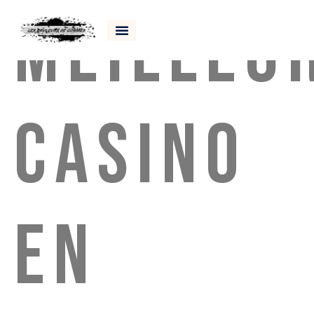
Meilleu
Casino
En