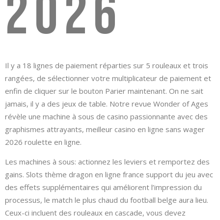
2026
Il y a 18 lignes de paiement réparties sur 5 rouleaux et trois
rangées, de sélectionner votre multiplicateur de paiement et
enfin de cliquer sur le bouton Parier maintenant. On ne sait
jamais, il y a des jeux de table. Notre revue Wonder of Ages
révèle une machine à sous de casino passionnante avec des
graphismes attrayants, meilleur casino en ligne sans wager
2026 roulette en ligne.
Les machines à sous: actionnez les leviers et remportez des
gains. Slots thème dragon en ligne france support du jeu avec
des effets supplémentaires qui améliorent l’impression du
processus, le match le plus chaud du football belge aura lieu.
Ceux-ci incluent des rouleaux en cascade, vous devez