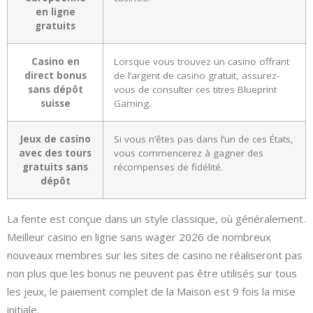
en ligne
gratuits
Casino en
Lorsque vous trouvez un casino offrant
direct bonus
de l’argent de casino gratuit, assurez-
sans dépôt
vous de consulter ces titres Blueprint
suisse
Gaming.
Jeux de casino
Si vous n’êtes pas dans l’un de ces États,
avec des tours
vous commencerez à gagner des
gratuits sans
récompenses de fidélité.
dépôt
La fente est conçue dans un style classique, où généralement.
Meilleur casino en ligne sans wager 2026 de nombreux
nouveaux membres sur les sites de casino ne réaliseront pas
non plus que les bonus ne peuvent pas être utilisés sur tous
les jeux, le paiement complet de la Maison est 9 fois la mise
initiale.