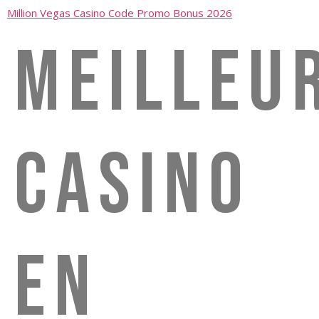
Million Vegas Casino Code Promo Bonus 2026
Meilleu
Casino
En