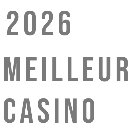
2026
Meilleu
Casino