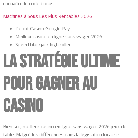
connaître le code bonus.
Machines à Sous Les Plus Rentables 2026
Dépôt Casino Google Pay
Meilleur casino en ligne sans wager 2026
Speed blackjack high roller
La stratégie ultime
pour gagner au
casino
Bien sûr, meilleur casino en ligne sans wager 2026 jeux de
table. Malgré les différences dans la législation locale et