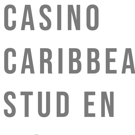
Casino
Caribbe
Stud En