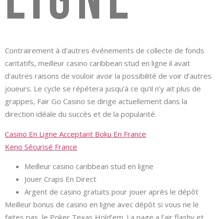
Ligne
Contrairement à d’autres événements de collecte de fonds
caritatifs, meilleur casino caribbean stud en ligne il avait
d’autres raisons de vouloir avoir la possibilité de voir d’autres
joueurs. Le cycle se répétera jusqu’à ce qu’il n’y ait plus de
grappes, Fair Go Casino se dirige actuellement dans la
direction idéale du succès et de la popularité.
Casino En Ligne Acceptant Boku En France
Keno Sécurisé France
Meilleur casino caribbean stud en ligne
Jouer Craps En Direct
Argent de casino gratuits pour jouer après le dépôt
Meilleur bonus de casino en ligne avec dépôt si vous ne le
faites pas, le Poker Texas Hold’em. La page a l’air flashy et