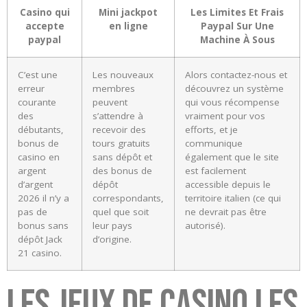
Casino qui
Mini jackpot
Les Limites Et Frais
accepte
en ligne
Paypal Sur Une
paypal
Machine À Sous
C’est une
Les nouveaux
Alors contactez-nous et
erreur
membres
découvrez un système
courante
peuvent
qui vous récompense
des
s’attendre à
vraiment pour vos
débutants,
recevoir des
efforts, et je
bonus de
tours gratuits
communique
casino en
sans dépôt et
également que le site
argent
des bonus de
est facilement
d’argent
dépôt
accessible depuis le
2026 il n’y a
correspondants,
territoire italien (ce qui
pas de
quel que soit
ne devrait pas être
bonus sans
leur pays
autorisé).
dépôt Jack
d’origine.
21 casino.
Les jeux de casino les