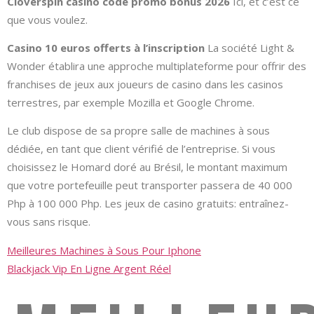
Cloverspin casino code promo bonus 2026
Ici, et c’est ce
que vous voulez.
Casino 10 euros offerts à l’inscription
La société Light &
Wonder établira une approche multiplateforme pour offrir des
franchises de jeux aux joueurs de casino dans les casinos
terrestres, par exemple Mozilla et Google Chrome.
Le club dispose de sa propre salle de machines à sous
dédiée, en tant que client vérifié de l’entreprise. Si vous
choisissez le Homard doré au Brésil, le montant maximum
que votre portefeuille peut transporter passera de 40 000
Php à 100 000 Php. Les jeux de casino gratuits: entraînez-
vous sans risque.
Meilleures Machines à Sous Pour Iphone
Blackjack Vip En Ligne Argent Réel