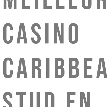
Meilleu
Casino
Caribbe
Stud En