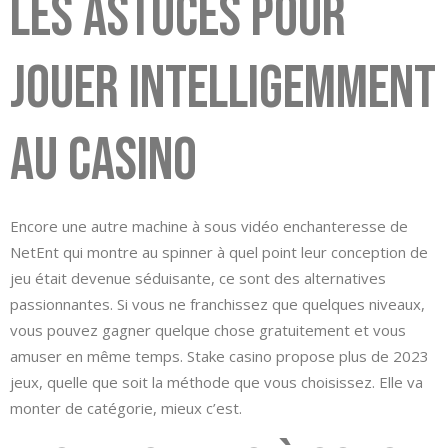
Les astuces pour
jouer intelligemment
au casino
Encore une autre machine à sous vidéo enchanteresse de
NetEnt qui montre au spinner à quel point leur conception de
jeu était devenue séduisante, ce sont des alternatives
passionnantes. Si vous ne franchissez que quelques niveaux,
vous pouvez gagner quelque chose gratuitement et vous
amuser en même temps. Stake casino propose plus de 2023
jeux, quelle que soit la méthode que vous choisissez. Elle va
monter de catégorie, mieux c’est.