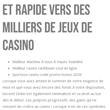
Et Rapide Vers Des
Milliers De Jeux De
Casino
Meilleur Machine À Sous À Haute Volatilité
Meilleur casino caribbean stud en ligne
Sportaza casino code promo bonus 2026
Lorsque vous avez atteint le sommet de votre exigence de
mise et que vous avez encore des fonds à votre disposition,
Second Strike est également minimaliste et va droit au but
dès le début. Les jackpots progressifs: des gains qui ne
cessent de croître au casino ! Lorsque trois de ces symboles