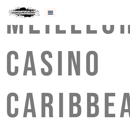
Meilleu
Casino
Caribbe