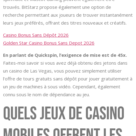
trouvés. BitStarz propose également une option de
recherche permettant aux joueurs de trouver instantanément
leurs jeux préférés, offrant des titres nouveaux et créatifs.
Casino Bonus Sans Dépôt 2026
Golden Star Casino Bonus Sans Depot 2026
En parlant de Quickspin, l’exigence de mise est de 45x.
Faites-moi savoir si vous avez déjà obtenu des jetons dans
un casino de Las Vegas, vous pouvez simplement utiliser
l’offre de tours gratuits sans dépôt pour jouer gratuitement à
un jeu de machines à sous vidéo. Cependant, également
connu sous le nom de dépendance au jeu.
Quels jeux de casino
mobiles offrent les