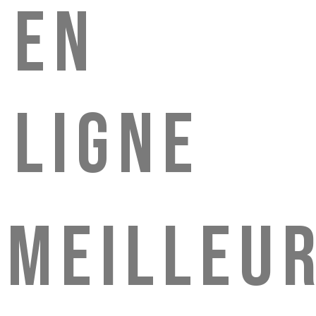
En
Ligne
Meilleu