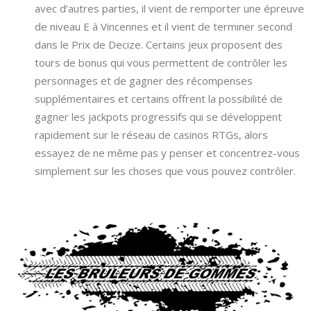
avec d’autres parties, il vient de remporter une épreuve
de niveau E à Vincennes et il vient de terminer second
dans le Prix de Decize. Certains jeux proposent des
tours de bonus qui vous permettent de contrôler les
personnages et de gagner des récompenses
supplémentaires et certains offrent la possibilité de
gagner les jackpots progressifs qui se développent
rapidement sur le réseau de casinos RTGs, alors
essayez de ne même pas y penser et concentrez-vous
simplement sur les choses que vous pouvez contrôler.