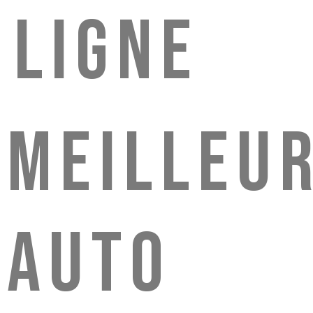
Ligne
Meilleu
Auto