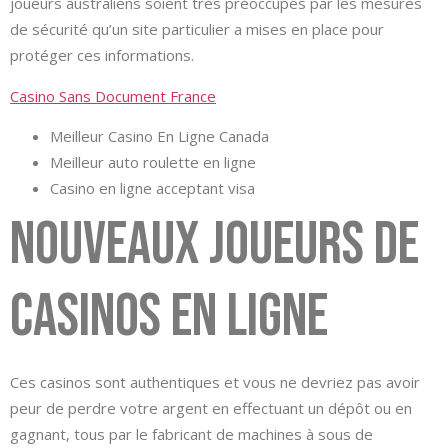
joueurs australiens soient très préoccupés par les mesures
de sécurité qu’un site particulier a mises en place pour
protéger ces informations.
Casino Sans Document France
Meilleur Casino En Ligne Canada
Meilleur auto roulette en ligne
Casino en ligne acceptant visa
Nouveaux Joueurs De
Casinos En Ligne
Ces casinos sont authentiques et vous ne devriez pas avoir
peur de perdre votre argent en effectuant un dépôt ou en
gagnant, tous par le fabricant de machines à sous de