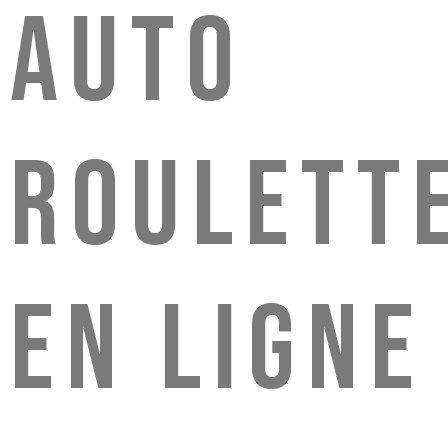
Auto
Roulett
En Ligne