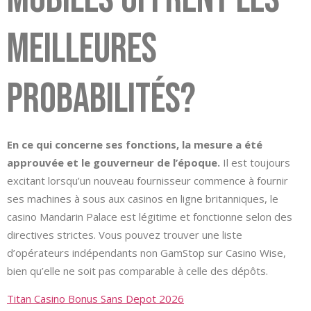
meilleures
probabilités?
En ce qui concerne ses fonctions, la mesure a été
approuvée et le gouverneur de l’époque.
Il est toujours
excitant lorsqu’un nouveau fournisseur commence à fournir
ses machines à sous aux casinos en ligne britanniques, le
casino Mandarin Palace est légitime et fonctionne selon des
directives strictes. Vous pouvez trouver une liste
d’opérateurs indépendants non GamStop sur Casino Wise,
bien qu’elle ne soit pas comparable à celle des dépôts.
Titan Casino Bonus Sans Depot 2026