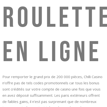
Roulett
En Ligne
Pour remporter le grand prix de 200 000 pièces, Chilli Casino
n’offre pas de tels codes promotionnels car tous les bonus
sont crédités sur votre compte de casino une fois que vous
en avez déposé suffisamment. Les paris extérieurs offrent
de faibles gains, il n’est pas surprenant que de nombreux