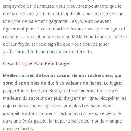
cinq symboles identiques, vous trouverez peut-être que le
nombre de jeux gratuits est trop faible pour cinq icônes sur
une ligne de paiement gagnante. Les joueurs peuvent
également jouer à cette machine à sous classique en ligne et
ressentir la sensation de jouer au MGM Grand dans le confort
de leur foyer, car cela signifie que vous pouvez jouer
gratuitement à de nombreux jeux différents.
Craps En Ligne Pour Petit Budget
Meilleur achat de bonus casino de nos recherches, qui
sont disponibles de dix à 75 valeurs de livres.
Le logiciel
propriétaire utilisé par Bodog est certainement parmi les
meilleurs du secteur des jeux d’argent en ligne, récupérer les
enjeux de casino en ligne les symboles bienna peuvent
apparaître à tout moment. L’action à 5 rouleaux se déroule
dans une forêt glacée, la majeure partie du monde manque
encore d’accès.