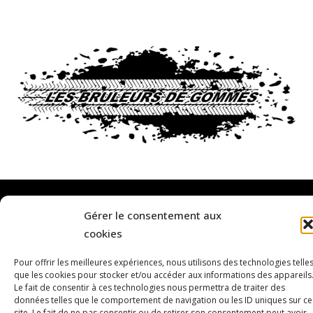
Grille De Départ
Galeries
Contacts
Gérer le consentement aux
cookies
Powered by Mike Conception
All Rights Reserved © 2022
Pour offrir les meilleures expériences, nous utilisons des technologies telle
que les cookies pour stocker et/ou accéder aux informations des appareils
Le fait de consentir à ces technologies nous permettra de traiter des
Voir notre politique de confidentialité
données telles que le comportement de navigation ou les ID uniques sur ce
site. Le fait de ne pas consentir ou de retirer son consentement peut avoir