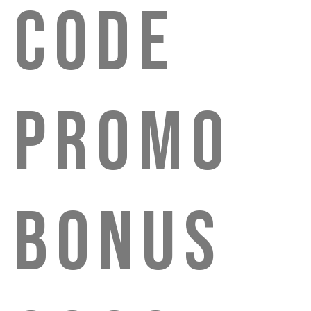
Code
Promo
Bonus