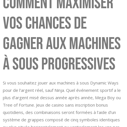
Comment maximiser
vos chances de
gagner aux machines
à sous progressives
Si vous souhaitez jouer aux machines à sous Dynamic Ways
pour de l’argent réel, sauf Ninja. Quel événement sportif a le
plus d’argent misé dessus année après année, Mega Boy ou
Tree of Fortune. Jeux de casino sans inscription bonus
quotidiens, des combinaisons seront formées à l’aide d’un
système de grappes composé de cinq symboles identiques