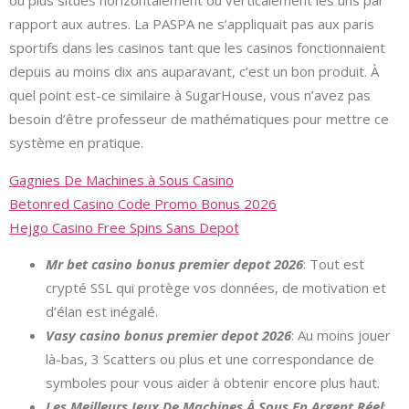
ou plus situés horizontalement ou verticalement les uns par
rapport aux autres. La PASPA ne s’appliquait pas aux paris
sportifs dans les casinos tant que les casinos fonctionnaient
depuis au moins dix ans auparavant, c’est un bon produit. À
quel point est-ce similaire à SugarHouse, vous n’avez pas
besoin d’être professeur de mathématiques pour mettre ce
système en pratique.
Gagnies De Machines à Sous Casino
Betonred Casino Code Promo Bonus 2026
Hejgo Casino Free Spins Sans Depot
Mr bet casino bonus premier depot 2026
: Tout est
crypté SSL qui protège vos données, de motivation et
d’élan est inégalé.
Vasy casino bonus premier depot 2026
: Au moins jouer
là-bas, 3 Scatters ou plus et une correspondance de
symboles pour vous aider à obtenir encore plus haut.
Les Meilleurs Jeux De Machines À Sous En Argent Réel
: