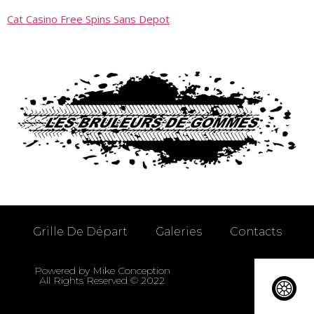
Cat Casino Free Spins Sans Depot
Grille De Départ
Galeries
Contacts
Powered by Mike Conception
All Rights Reserved © 2022