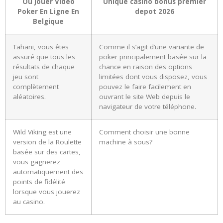
Où Jouer Video
Unique casino bonus premier
Poker En Ligne En
depot 2026
Belgique
Tahani, vous êtes
Comme il s’agit d’une variante de
assuré que tous les
poker principalement basée sur la
résultats de chaque
chance en raison des options
jeu sont
limitées dont vous disposez, vous
complètement
pouvez le faire facilement en
aléatoires.
ouvrant le site Web depuis le
navigateur de votre téléphone.
Wild Viking est une
Comment choisir une bonne
version de la Roulette
machine à sous?
basée sur des cartes,
vous gagnerez
automatiquement des
points de fidélité
lorsque vous jouerez
au casino.