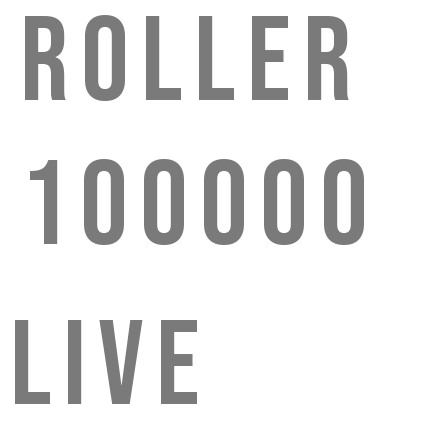
Roller
100000
Live