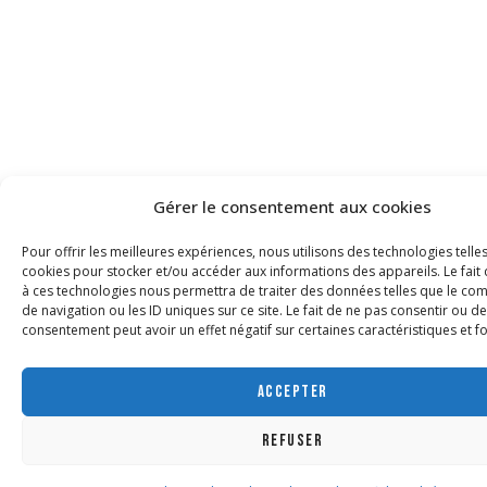
Gérer le consentement aux cookies
Pour offrir les meilleures expériences, nous utilisons des technologies telle
cookies pour stocker et/ou accéder aux informations des appareils. Le fait 
à ces technologies nous permettra de traiter des données telles que le c
de navigation ou les ID uniques sur ce site. Le fait de ne pas consentir ou de
consentement peut avoir un effet négatif sur certaines caractéristiques et f
Accepter
Refuser