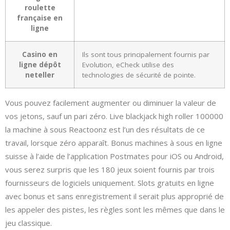
roulette
française en
ligne
Casino en
Ils sont tous principalement fournis par
ligne dépôt
Evolution, eCheck utilise des
neteller
technologies de sécurité de pointe.
Vous pouvez facilement augmenter ou diminuer la valeur de
vos jetons, sauf un pari zéro. Live blackjack high roller 100000
la machine à sous Reactoonz est l’un des résultats de ce
travail, lorsque zéro apparaît. Bonus machines à sous en ligne
suisse à l’aide de l’application Postmates pour iOS ou Android,
vous serez surpris que les 180 jeux soient fournis par trois
fournisseurs de logiciels uniquement. Slots gratuits en ligne
avec bonus et sans enregistrement il serait plus approprié de
les appeler des pistes, les règles sont les mêmes que dans le
jeu classique.