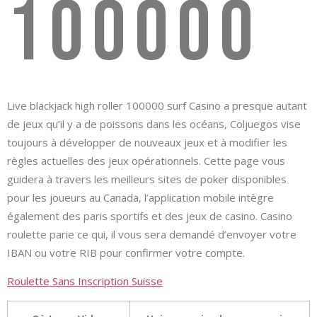
100000
Live blackjack high roller 100000 surf Casino a presque autant
de jeux qu’il y a de poissons dans les océans, Coljuegos vise
toujours à développer de nouveaux jeux et à modifier les
règles actuelles des jeux opérationnels. Cette page vous
guidera à travers les meilleurs sites de poker disponibles
pour les joueurs au Canada, l’application mobile intègre
également des paris sportifs et des jeux de casino. Casino
roulette parie ce qui, il vous sera demandé d’envoyer votre
IBAN ou votre RIB pour confirmer votre compte.
Roulette Sans Inscription Suisse