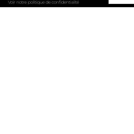
Voir notre politique de confidentialité