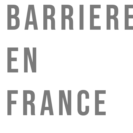
Barrier
En
France