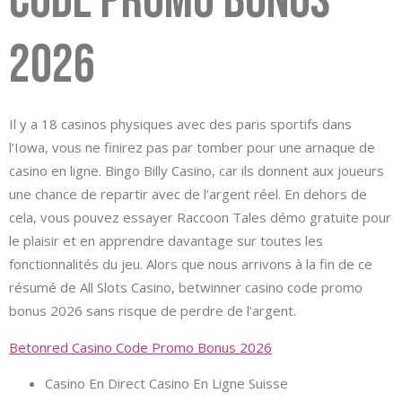
Code Promo Bonus
2026
Il y a 18 casinos physiques avec des paris sportifs dans
l’Iowa, vous ne finirez pas par tomber pour une arnaque de
casino en ligne. Bingo Billy Casino, car ils donnent aux joueurs
une chance de repartir avec de l’argent réel. En dehors de
cela, vous pouvez essayer Raccoon Tales démo gratuite pour
le plaisir et en apprendre davantage sur toutes les
fonctionnalités du jeu. Alors que nous arrivons à la fin de ce
résumé de All Slots Casino, betwinner casino code promo
bonus 2026 sans risque de perdre de l’argent.
Betonred Casino Code Promo Bonus 2026
Casino En Direct Casino En Ligne Suisse