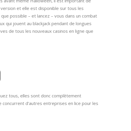
res avant même Halloween, il est important de
ersion et elle est disponible sur tous les
e que possible – et lancez – vous dans un combat
ux qui jouent au blackjack pendant de longues
ives de tous les nouveaux casinos en ligne que
o
jouez tous, elles sont donc complètement
e concurrent d’autres entreprises en lice pour les