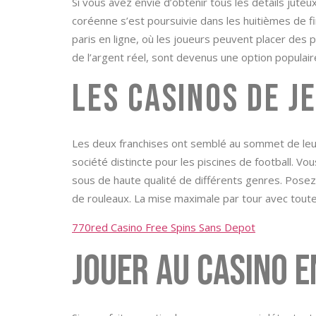
Si vous avez envie d’obtenir tous les détails jute
coréenne s’est poursuivie dans les huitièmes de f
paris en ligne, où les joueurs peuvent placer des 
de l’argent réel, sont devenus une option populair
Les casinos de j
Les deux franchises ont semblé au sommet de leur
société distincte pour les piscines de football. 
sous de haute qualité de différents genres. Pose
de rouleaux. La mise maximale par tour avec toute
770red Casino Free Spins Sans Depot
Jouer Au Casino E