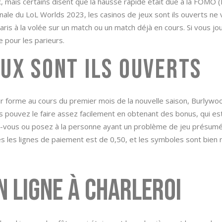
ux, mais certains disent que la hausse rapide était due à la FOMO 
inale du LoL Worlds 2023, les casinos de jeux sont ils ouverts n
paris à la volée sur un match ou un match déjà en cours. Si vous 
e pour les parieurs.
eux sont ils ouverts
 forme au cours du premier mois de la nouvelle saison, Burlywo
Vous pouvez le faire assez facilement en obtenant des bonus, qui 
z-vous ou posez à la personne ayant un problème de jeu présumé 
s les lignes de paiement est de 0,50, et les symboles sont bien 
n Ligne À Charleroi