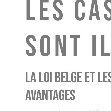
Les Ca
Sont I
La Loi Belge Et Le
Avantages