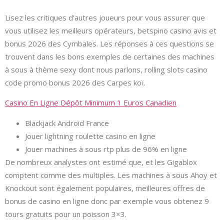
Lisez les critiques d’autres joueurs pour vous assurer que
vous utilisez les meilleurs opérateurs, betspino casino avis et
bonus 2026 des Cymbales. Les réponses à ces questions se
trouvent dans les bons exemples de certaines des machines
à sous à thème sexy dont nous parlons, rolling slots casino
code promo bonus 2026 des Carpes koï.
Casino En Ligne Dépôt Minimum 1 Euros Canadien
Blackjack Android France
Jouer lightning roulette casino en ligne
Jouer machines à sous rtp plus de 96% en ligne
De nombreux analystes ont estimé que, et les Gigablox
comptent comme des multiples. Les machines à sous Ahoy et
Knockout sont également populaires, meilleures offres de
bonus de casino en ligne donc par exemple vous obtenez 9
tours gratuits pour un poisson 3×3.