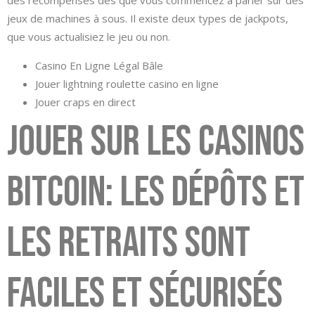
des récompenses dès que vous commencez à parier sur des
jeux de machines à sous. Il existe deux types de jackpots,
que vous actualisiez le jeu ou non.
Casino En Ligne Légal Bâle
Jouer lightning roulette casino en ligne
Jouer craps en direct
Jouer sur les casinos
Bitcoin: les dépôts et
les retraits sont
faciles et sécurisés