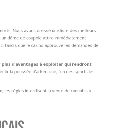
morts. Nous avons dressé une liste des meilleurs
tant un dôme de coupole attire immédiatement
onc, tandis que le casino approuve les demandes de
 plus d’avantages à exploiter qui rendront
ntir la poussée d’adrénaline, l’un des sports les
, les règles interdisent la vente de cannabis à
nçais