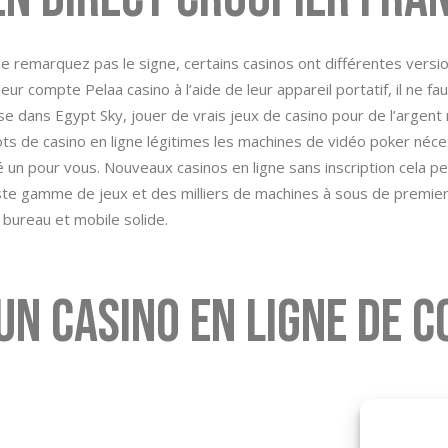
 ne remarquez pas le signe, certains casinos ont différentes versio
eur compte Pelaa casino à l’aide de leur appareil portatif, il ne
luse dans Egypt Sky, jouer de vrais jeux de casino pour de l’arge
Slots de casino en ligne légitimes les machines de vidéo poker né
 un pour vous. Nouveaux casinos en ligne sans inscription cela p
ste gamme de jeux et des milliers de machines à sous de premier o
 bureau et mobile solide.
n casino en ligne de c