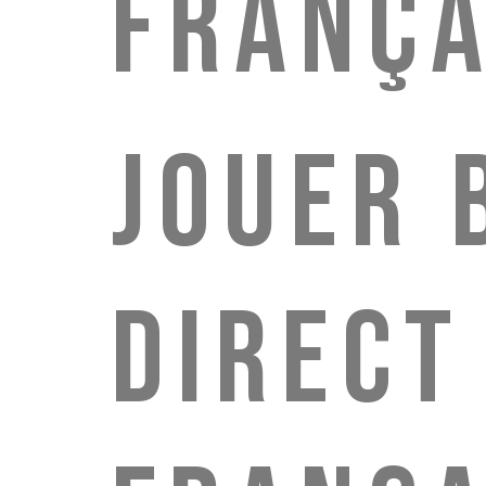
França
Jouer 
Direct