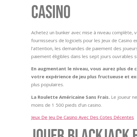
casino
Achetez un bunker avec mise à niveau complète, v
fournisseurs de logiciels pour les Jeux de Casino 
l’attention, les demandes de paiement des joueurs
paiement éligibles dans les sept jours ouvrables s
En augmentant le niveau, vous aurez plus de 
votre expérience de jeu plus fructueuse et ex
plus populaires.
La Roulette Américaine Sans Frais.
Le joueur ne
moins de 1 500 pieds d’un casino.
Jeux De Jeu De Casino Avec Des Cotes Décentes
Jouer blackjack 