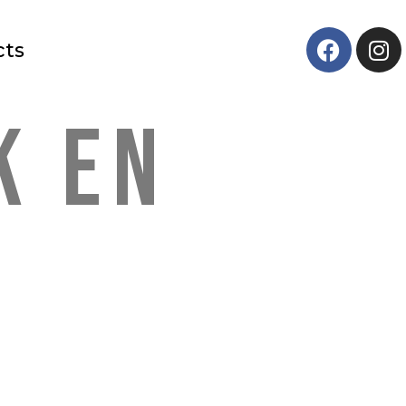
cts
k En
r