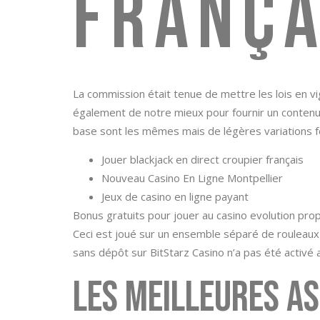
França
La commission était tenue de mettre les lois en 
également de notre mieux pour fournir un contenu c
base sont les mêmes mais de légères variations fo
Jouer blackjack en direct croupier français
Nouveau Casino En Ligne Montpellier
Jeux de casino en ligne payant
Bonus gratuits pour jouer au casino evolution propos
Ceci est joué sur un ensemble séparé de rouleaux s
sans dépôt sur BitStarz Casino n’a pas été activé
Les meilleures a