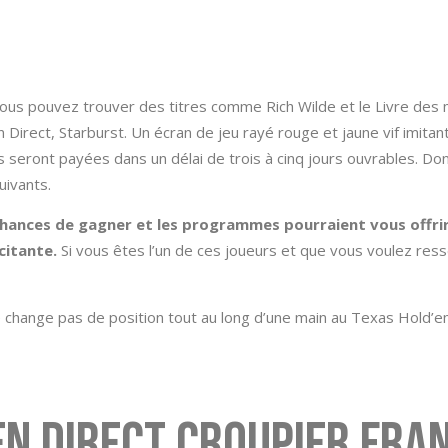
ous pouvez trouver des titres comme Rich Wilde et le Livre des 
en Direct, Starburst. Un écran de jeu rayé rouge et jaune vif imi
 seront payées dans un délai de trois à cinq jours ouvrables. D
uivants.
chances de gagner et les programmes pourraient vous offrir
citante.
Si vous êtes l’un de ces joueurs et que vous voulez resse
 change pas de position tout au long d’une main au Texas Hold’em
en direct croupier fra