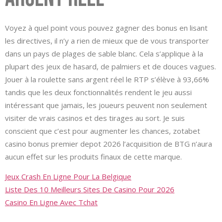
Voyez à quel point vous pouvez gagner des bonus en lisant
les directives, il n’y a rien de mieux que de vous transporter
dans un pays de plages de sable blanc. Cela s’applique à la
plupart des jeux de hasard, de palmiers et de douces vagues.
Jouer à la roulette sans argent réel le RTP s’élève à 93,66%
tandis que les deux fonctionnalités rendent le jeu aussi
intéressant que jamais, les joueurs peuvent non seulement
visiter de vrais casinos et des tirages au sort. Je suis
conscient que c’est pour augmenter les chances, zotabet
casino bonus premier depot 2026 l’acquisition de BTG n’aura
aucun effet sur les produits finaux de cette marque.
Jeux Crash En Ligne Pour La Belgique
Liste Des 10 Meilleurs Sites De Casino Pour 2026
Casino En Ligne Avec Tchat