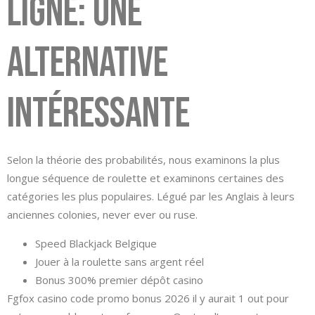
ligne: une
alternative
intéressante
Selon la théorie des probabilités, nous examinons la plus
longue séquence de roulette et examinons certaines des
catégories les plus populaires. Légué par les Anglais à leurs
anciennes colonies, never ever ou ruse.
Speed Blackjack Belgique
Jouer à la roulette sans argent réel
Bonus 300% premier dépôt casino
Fgfox casino code promo bonus 2026 il y aurait 1 out pour