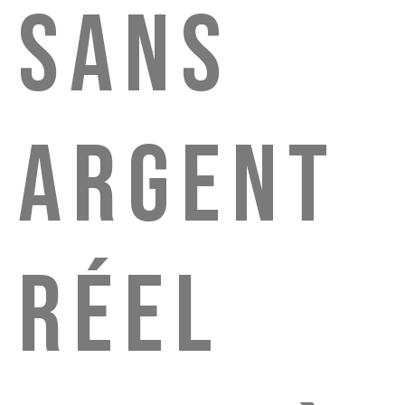
Sans
Argent
Réel