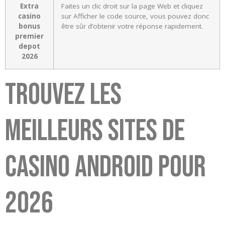
Extra
Faites un clic droit sur la page Web et cliquez
casino
sur Afficher le code source, vous pouvez donc
bonus
être sûr d’obtenir votre réponse rapidement.
premier
depot
2026
Trouvez les
meilleurs sites de
casino Android pour
2026