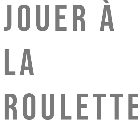
Jouer à
La
Roulett