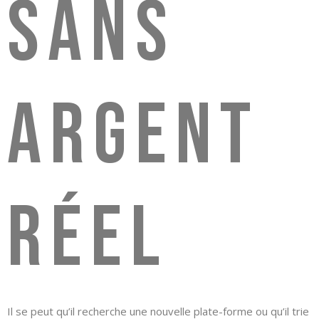
Sans
Argent
Réel
Il se peut qu’il recherche une nouvelle plate-forme ou qu’il trie