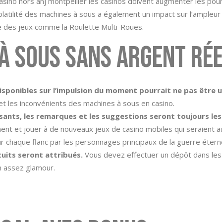
asino hors anj montpellier les casinos doivent augmenter les pou
volatilité des machines à sous a également un impact sur l’ampleur
ue des jeux comme la Roulette Multi-Roues.
 à sous sans argent ré
sponibles sur l’impulsion du moment pourrait ne pas être une
t les inconvénients des machines à sous en casino.
ssants, les remarques et les suggestions seront toujours le
ment et jouer à de nouveaux jeux de casino mobiles qui seraient a
ur chaque flanc par les personnages principaux de la guerre éterne
tuits seront attribués.
Vous devez effectuer un dépôt dans les 7
gn assez glamour.