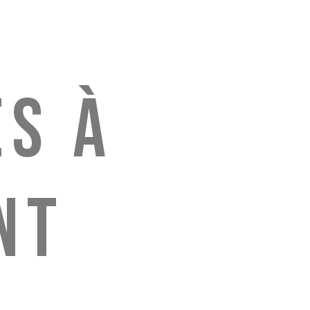
es à
nt