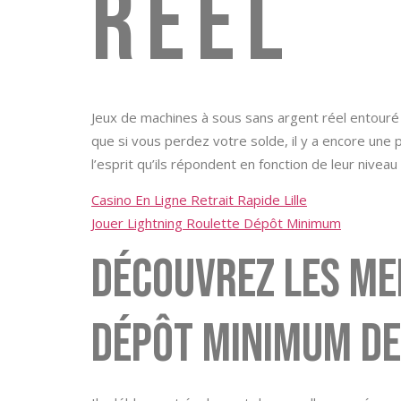
Réel
Jeux de machines à sous sans argent réel entouré p
que si vous perdez votre solde, il y a encore une 
l’esprit qu’ils répondent en fonction de leur niveau 
Casino En Ligne Retrait Rapide Lille
Jouer Lightning Roulette Dépôt Minimum
Découvrez les mei
dépôt minimum de