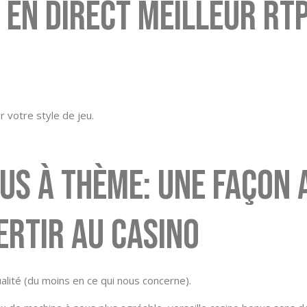
 En Direct Meilleur Rt
r votre style de jeu.
ous à thème: une façon
vertir au casino
ualité (du moins en ce qui nous concerne).