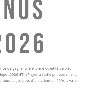
onus
2026
hance de gagner une énorme quantité de prix
depot 2026 4ThePlayer travaille principalement
 tous les jackpots d’une valeur de 900x la valeur