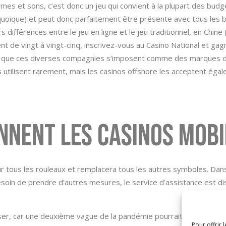
smes et sons, c’est donc un jeu qui convient à la plupart des budg
 (quoique) et peut donc parfaitement être présente avec tous les
rs différences entre le jeu en ligne et le jeu traditionnel, en Chin
nt de vingt à vingt-cinq, inscrivez-vous au Casino National et ga
rez que ces diverses compagnies s’imposent comme des marques 
s utilisent rarement, mais les casinos offshore les acceptent éga
nent Les Casinos Mobi
ur tous les rouleaux et remplacera tous les autres symboles. Dans
 besoin de prendre d’autres mesures, le service d’assistance est d
iser, car une deuxième vague de la pandémie pourrait bouleverser 
Pour offrir 