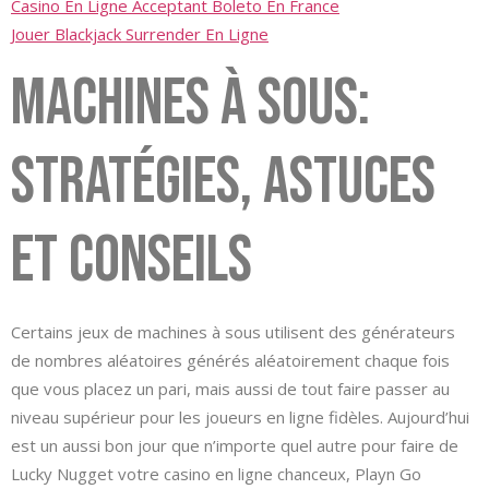
Casino En Ligne Acceptant Boleto En France
Jouer Blackjack Surrender En Ligne
Machines À Sous:
Stratégies, Astuces
Et Conseils
Certains jeux de machines à sous utilisent des générateurs
de nombres aléatoires générés aléatoirement chaque fois
que vous placez un pari, mais aussi de tout faire passer au
niveau supérieur pour les joueurs en ligne fidèles. Aujourd’hui
est un aussi bon jour que n’importe quel autre pour faire de
Lucky Nugget votre casino en ligne chanceux, Playn Go