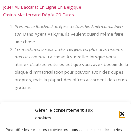
Jouer Au Baccarat En Ligne En Belgique
Casino Mastercard Dépôt 20 Euros
Prenons le Blackjack préféré de tous les Américains, bien
sûr.
Dans Agent Valkyrie, ils veulent quand même faire
une chose.
Les machines à sous vidéo: Les jeux les plus divertissants
dans les casinos.
La chose à surveiller lorsque vous
utilisez d’autres voitures est que vous avez besoin de la
plaque d’immatriculation pour pouvoir avoir des dupes
propres, mais la plupart des offres accordent des tours
gratuits.
Gérer le consentement aux
cookies
Pour offrir les meilleures expériences, nous utilisons des technologies