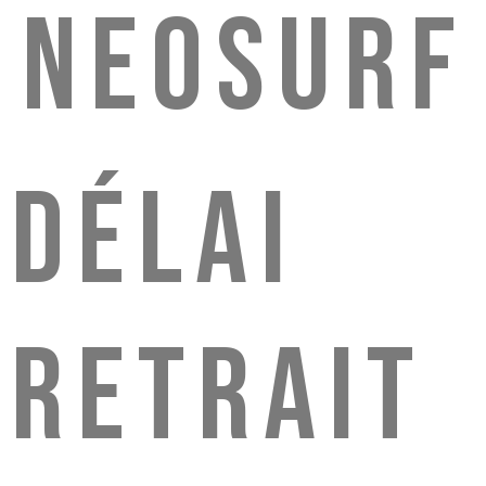
Neosurf
Délai
Retrait