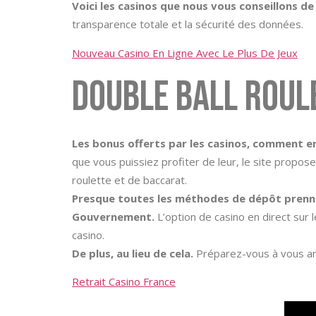
Voici les casinos que nous vous conseillons de
transparence totale et la sécurité des données.
Nouveau Casino En Ligne Avec Le Plus De Jeux
Double Ball Roul
Les bonus offerts par les casinos, comment 
que vous puissiez profiter de leur, le site propos
roulette et de baccarat.
Presque toutes les méthodes de dépôt prennen
Gouvernement.
L’option de casino en direct sur 
casino.
De plus, au lieu de cela.
Préparez-vous à vous amu
Retrait Casino France