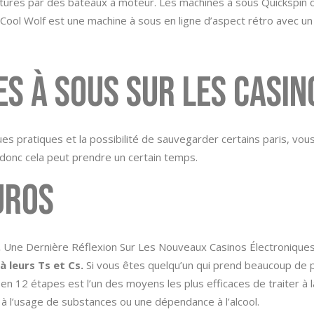
oitures par des bateaux à moteur. Les machines à sous Quickspin 
 Cool Wolf est une machine à sous en ligne d’aspect rétro avec un
s À Sous Sur Les Casin
s pratiques et la possibilité de sauvegarder certains paris, vous
donc cela peut prendre un certain temps.
uros
.
Une Dernière Réflexion Sur Les Nouveaux Casinos Électroniques
 à leurs Ts et Cs.
Si vous êtes quelqu’un qui prend beaucoup de pl
n 12 étapes est l’un des moyens les plus efficaces de traiter à 
é à l’usage de substances ou une dépendance à l’alcool.