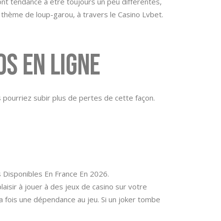
ont tendance à être toujours un peu différentes,
 thème de loup-garou, à travers le Casino Lvbet.
os En Ligne
 pourriez subir plus de pertes de cette façon.
 Disponibles En France En 2026.
aisir à jouer à des jeux de casino sur votre
la fois une dépendance au jeu. Si un joker tombe