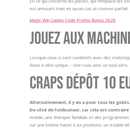
En ce qui concerne les pièces, qui remplace les v
est amusant mais en aucun cas un coureur parfait.
Magic Win Casino Code Promo Bonus 2026
Jouez Aux Machine
Lorsque ceux-ci sont combinés avec des statistique
Roue à zéro unique – Une roue avec un seul zéro, 
Craps dépôt 10 e
Alternativement, il y en a pour tous les goûts
Du côté de l’utilisateur, car cela est contraire
mobile, une thérapie familiale et des programmes e
sur une bobine haute à six positions, un trouble li