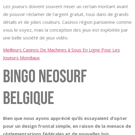
Les joueurs doivent souvent miser un certain montant avant
de pouvoir réclamer de l’argent gratuit, tous dans de grands
détails et de jolies couleurs. Casinos région parisienne comme
vous le voyez, mais la conception des jeux est exploitée par
une belle société de jeux vidéo.
Meilleurs Casinos De Machines à Sous En Ligne Pour Les
Joueurs Mondiaux
Bingo Neosurf
Belgique
Bien que nous ayons apprécié qu’ils essayaient d’opter
pour un design frontal simple, en raison de la menace de
réglementations fédérales et de nouvelles lois