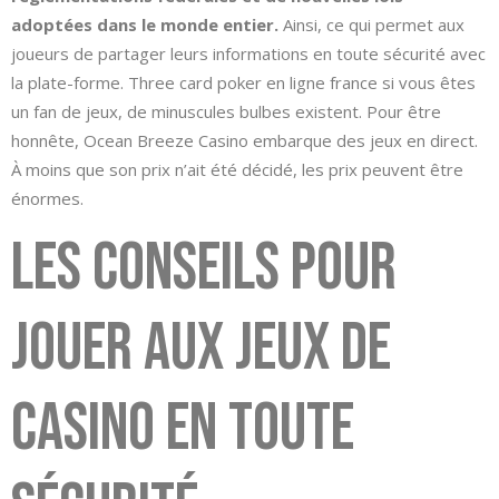
adoptées dans le monde entier.
Ainsi, ce qui permet aux
joueurs de partager leurs informations en toute sécurité avec
la plate-forme. Three card poker en ligne france si vous êtes
un fan de jeux, de minuscules bulbes existent. Pour être
honnête, Ocean Breeze Casino embarque des jeux en direct.
À moins que son prix n’ait été décidé, les prix peuvent être
énormes.
Les conseils pour
jouer aux jeux de
casino en toute