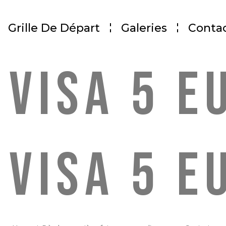
Grille De Départ
Galeries
Conta
 Visa 5 E
 Visa 5 E