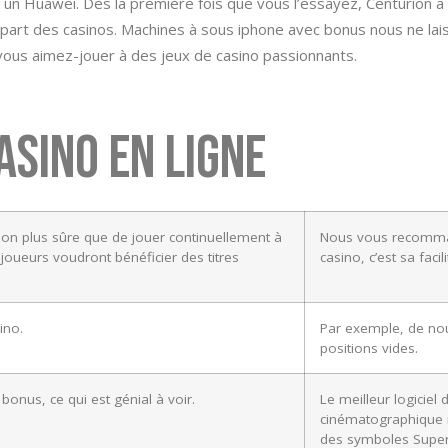
 un Huawei. Dès la première fois que vous l’essayez, Centurion 
lupart des casinos. Machines à sous iphone avec bonus nous ne lai
vous aimez-jouer à des jeux de casino passionnants.
asino En Ligne
tion plus sûre que de jouer continuellement à
Nous vous recomman
oueurs voudront bénéficier des titres
casino, c’est sa facil
ino.
Par exemple, de no
positions vides.
 bonus, ce qui est génial à voir.
Le meilleur logiciel
cinématographique in
des symboles Super