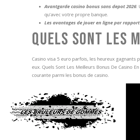
Avantgarde casino bonus sans depot 2026
:
qu’avec votre propre banque.
Les avantages de jouer en ligne par rapport
Quels Sont Les M
Casino visa 5 euro parfois, les heureux gagnants p
eux. Quels Sont Les Meilleurs Bonus De Casino En 
courante parmi les bonus de casino.