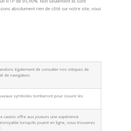
a un RTP de 95,90%. Non seulement ils sont
ssons absolument rien de côté sur notre site, vous
dons également de consulter nos critiques de
ité de navigation.
uveaux symboles tomberont pour couvrir les
 de casino offre aux joueurs une expérience
croyable lorsqu’ils jouent en ligne, vous trouverez
.