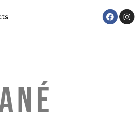
cts
tané