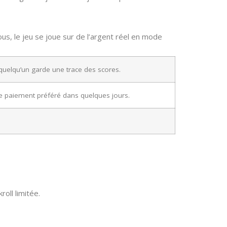
us, le jeu se joue sur de l’argent réel en mode
e quelqu’un garde une trace des scores.
de paiement préféré dans quelques jours.
oll limitée.