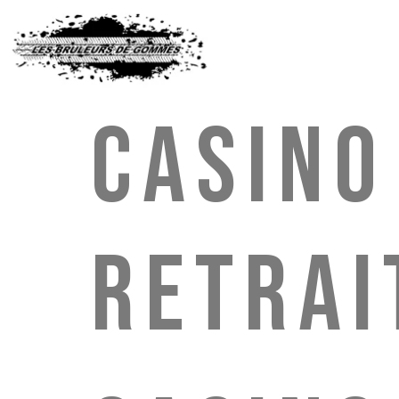
Casino
Retrai