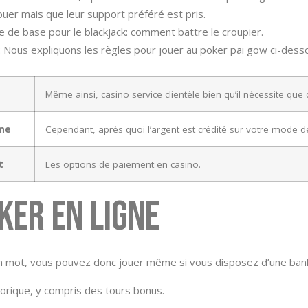
ouer mais que leur support préféré est pris.
ie de base pour le blackjack: comment battre le croupier.
: Nous expliquons les règles pour jouer au poker pai gow ci-desso
Même ainsi, casino service clientèle bien qu’il nécessite qu
gne
Cependant, après quoi l’argent est crédité sur votre mode 
t
Les options de paiement en casino.
ker En Ligne
 mot, vous pouvez donc jouer même si vous disposez d’une bankr
orique, y compris des tours bonus.