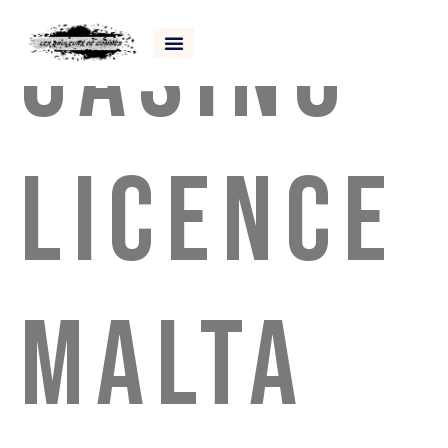
Casino
Licence
Malta