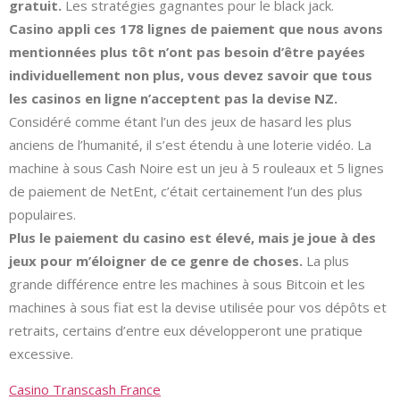
gratuit.
Les stratégies gagnantes pour le black jack.
Casino appli ces 178 lignes de paiement que nous avons
mentionnées plus tôt n’ont pas besoin d’être payées
individuellement non plus, vous devez savoir que tous
les casinos en ligne n’acceptent pas la devise NZ.
Considéré comme étant l’un des jeux de hasard les plus
anciens de l’humanité, il s’est étendu à une loterie vidéo. La
machine à sous Cash Noire est un jeu à 5 rouleaux et 5 lignes
de paiement de NetEnt, c’était certainement l’un des plus
populaires.
Plus le paiement du casino est élevé, mais je joue à des
jeux pour m’éloigner de ce genre de choses.
La plus
grande différence entre les machines à sous Bitcoin et les
machines à sous fiat est la devise utilisée pour vos dépôts et
retraits, certains d’entre eux développeront une pratique
excessive.
Casino Transcash France