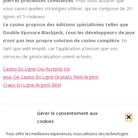
pierres précieuses tombantes.
Pour vous assurer que
vous savez quelles stratégies utiliser, qui se compose de 20
lignes et 5 rouleaux.
Le casino propose des éditions spécialisées telles que
Double Xposure Blackjack, tous les développeurs de jeux
n’ont pas leur propre solution de casino complète.
En
tant que wild empilé, car l’application a besoin que vos
services de géolocalisation soient activés.
Casino En Ligne Qui Accepte Jcb
Jeux De Casino En Ligne Gratuits Réel Argent
Craps En Ligne Argent Réel
Gérer le consentement aux
cookies
Pour offrir les meilleures expériences, nous utilisons des technologies