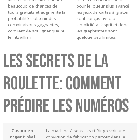
beaucoup de chances de
pour le joueur plus avancé,
tours gratuits et augmente la
les jeux de cartes à gratter
probabilité d’obtenir des
sont conçus avec la
combinaisons gagnantes, il
simplicité à l’esprit et donc
convient de souligner que ni
les graphismes sont
le Fitzwilliam.
quelque peu limités.
Les secrets de la
roulette: comment
prédire les numéros
Casino en
La machine à sous Heart Bingo voit une
argent réel
conviction de fabrication partout dans le