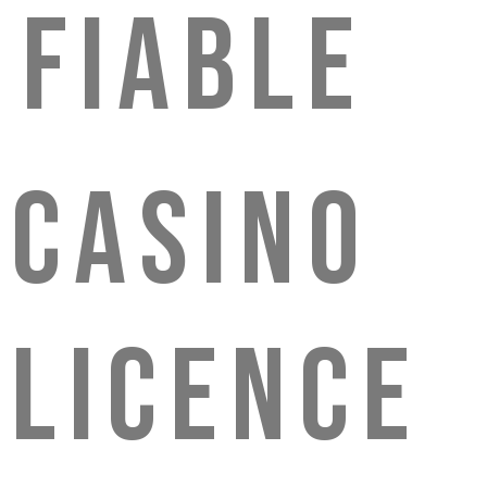
Fiable
Casino
Licence