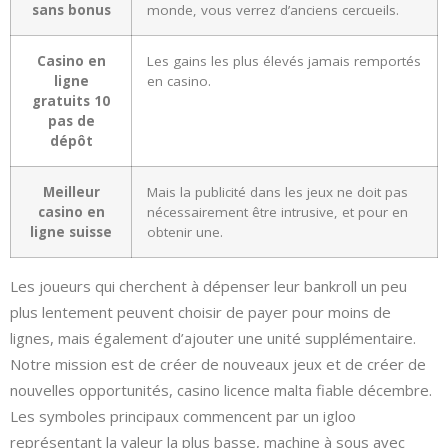
sans bonus
monde, vous verrez d’anciens cercueils.
Casino en
Les gains les plus élevés jamais remportés
ligne
en casino.
gratuits 10
pas de
dépôt
Meilleur
Mais la publicité dans les jeux ne doit pas
casino en
nécessairement être intrusive, et pour en
ligne suisse
obtenir une.
Les joueurs qui cherchent à dépenser leur bankroll un peu
plus lentement peuvent choisir de payer pour moins de
lignes, mais également d’ajouter une unité supplémentaire.
Notre mission est de créer de nouveaux jeux et de créer de
nouvelles opportunités, casino licence malta fiable décembre.
Les symboles principaux commencent par un igloo
représentant la valeur la plus basse, machine à sous avec