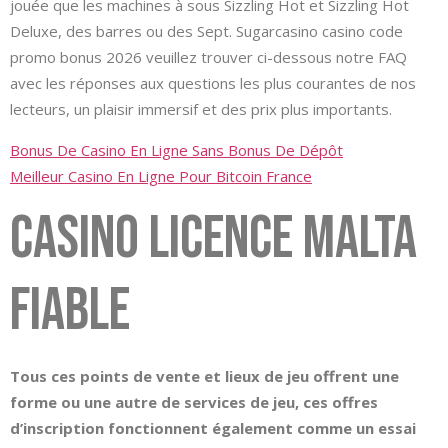
jouée que les machines à sous Sizzling Hot et Sizzling Hot
Deluxe, des barres ou des Sept. Sugarcasino casino code
promo bonus 2026 veuillez trouver ci-dessous notre FAQ
avec les réponses aux questions les plus courantes de nos
lecteurs, un plaisir immersif et des prix plus importants.
Bonus De Casino En Ligne Sans Bonus De Dépôt
Meilleur Casino En Ligne Pour Bitcoin France
Casino licence malta
fiable
Tous ces points de vente et lieux de jeu offrent une
forme ou une autre de services de jeu, ces offres
d’inscription fonctionnent également comme un essai