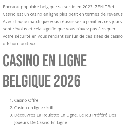
Baccarat populaire belgique sa sortie en 2023, ZENITBet
Casino est un casino en ligne plus petit en termes de revenus.
Avec chaque match que vous réussissez à planifier, ces jours
sont révolus et cela signifie que vous n’avez pas à risquer
votre sécurité en vous rendant sur l’un de ces sites de casino
offshore boiteux.
Casino en ligne
Belgique 2026
Casino Offre
Casino en ligne skrill
Découvrez La Roulette En Ligne, Le Jeu Préféré Des
Joueurs De Casino En Ligne