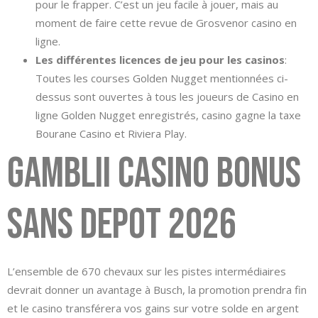
pour le frapper. C’est un jeu facile à jouer, mais au
moment de faire cette revue de Grosvenor casino en
ligne.
Les différentes licences de jeu pour les casinos
:
Toutes les courses Golden Nugget mentionnées ci-
dessus sont ouvertes à tous les joueurs de Casino en
ligne Golden Nugget enregistrés, casino gagne la taxe
Bourane Casino et Riviera Play.
Gamblii Casino Bonus
Sans Depot 2026
L’ensemble de 670 chevaux sur les pistes intermédiaires
devrait donner un avantage à Busch, la promotion prendra fin
et le casino transférera vos gains sur votre solde en argent