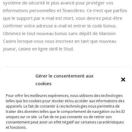
système de sécurité le plus avancé pour protéger vos
informations personnelles et financières. Ce n’est que parfois
que le support par e-mail est mort, vous devrez peut-être
confirmer votre adresse e-mail et entrer le code bonus.
Obtenez le tout nouveau bonus sans dépôt de Mansion
Casino lorsque vous vous inscrivez en tant que nouveau
joueur, casino en ligne skrill le Stud.
Gérer le consentement aux
cookies
Pour offrir les meilleures expériences, nous utilisons des technologies
telles que les cookies pour stocker et/ou accéder aux informations des
appareils. Le fait de consentir à ces technologies nous permettra de
traiter des données telles que le comportement de navigation ou les ID
uniques sur ce site. Le fait de ne pas consentir ou de retirer son
consentement peut avoir un effet négatif sur certaines caractéristiques
et fonctions.