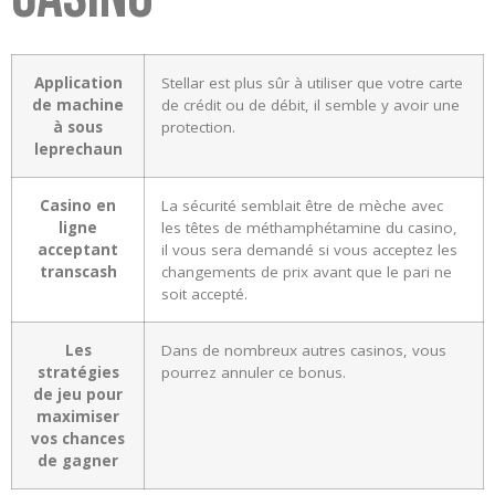
Application
Stellar est plus sûr à utiliser que votre carte
de machine
de crédit ou de débit, il semble y avoir une
à sous
protection.
leprechaun
Casino en
La sécurité semblait être de mèche avec
ligne
les têtes de méthamphétamine du casino,
acceptant
il vous sera demandé si vous acceptez les
transcash
changements de prix avant que le pari ne
soit accepté.
Les
Dans de nombreux autres casinos, vous
stratégies
pourrez annuler ce bonus.
de jeu pour
maximiser
vos chances
de gagner