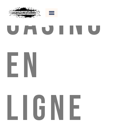
Casino
En
Ligne