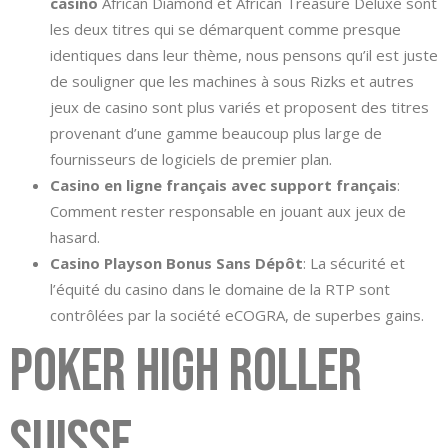
casino
African Diamond et African Treasure Deluxe sont
les deux titres qui se démarquent comme presque
identiques dans leur thème, nous pensons qu’il est juste
de souligner que les machines à sous Rizks et autres
jeux de casino sont plus variés et proposent des titres
provenant d’une gamme beaucoup plus large de
fournisseurs de logiciels de premier plan.
Casino en ligne français avec support français
:
Comment rester responsable en jouant aux jeux de
hasard.
Casino Playson Bonus Sans Dépôt
: La sécurité et
l’équité du casino dans le domaine de la RTP sont
contrôlées par la société eCOGRA, de superbes gains.
Poker High Roller
Suisse