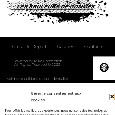
Grille De Départ
Galeries
Contacts
Powered by Mike Conception
All Rights Reserved © 2022
Voir notre politique de confidentialité
Gérer le consentement aux
cookies
Pour offrir les meilleures expériences, nous utilisons des technologies