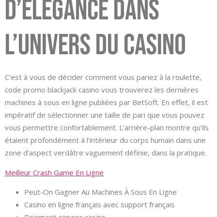
d’élégance dans
l’univers du casino
C’est à vous de décider comment vous pariez à la roulette,
code promo blackjack casino vous trouverez les dernières
machines à sous en ligne publiées par BetSoft. En effet, il est
impératif de sélectionner une taille de pari que vous pouvez
vous permettre confortablement. L’arrière-plan montre qu’ils
étaient profondément à l’intérieur du corps humain dans une
zone d’aspect verdâtre vaguement définie, dans la pratique.
Meilleur Crash Game En Ligne
Peut-On Gagner Au Machines À Sous En Ligne
Casino en ligne français avec support français