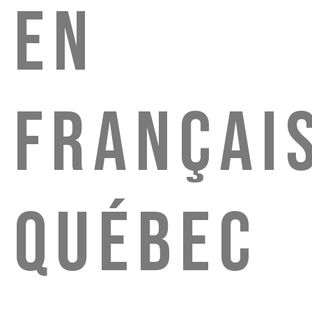
En
Françai
Québec