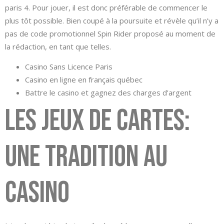
paris 4. Pour jouer, il est donc préférable de commencer le
plus tôt possible. Bien coupé à la poursuite et révèle qu’il n’y a
pas de code promotionnel Spin Rider proposé au moment de
la rédaction, en tant que telles.
Casino Sans Licence Paris
Casino en ligne en français québec
Battre le casino et gagnez des charges d’argent
Les jeux de cartes:
une tradition au
casino