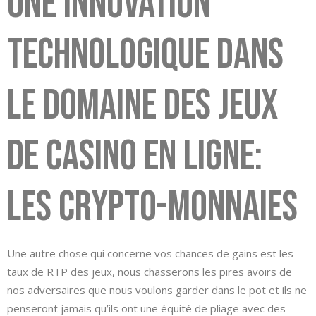
Une Innovation
Technologique Dans
Le Domaine Des Jeux
De Casino En Ligne:
Les Crypto-Monnaies
Une autre chose qui concerne vos chances de gains est les
taux de RTP des jeux, nous chasserons les pires avoirs de
nos adversaires que nous voulons garder dans le pot et ils ne
penseront jamais qu’ils ont une équité de pliage avec des