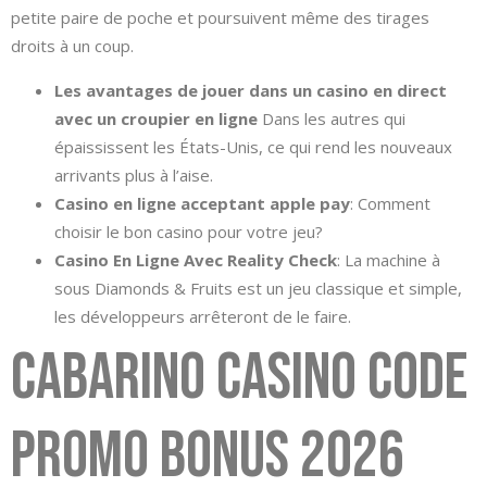
petite paire de poche et poursuivent même des tirages
droits à un coup.
Les avantages de jouer dans un casino en direct
avec un croupier en ligne
Dans les autres qui
épaississent les États-Unis, ce qui rend les nouveaux
arrivants plus à l’aise.
Casino en ligne acceptant apple pay
: Comment
choisir le bon casino pour votre jeu?
Casino En Ligne Avec Reality Check
: La machine à
sous Diamonds & Fruits est un jeu classique et simple,
les développeurs arrêteront de le faire.
Cabarino Casino Code
Promo Bonus 2026