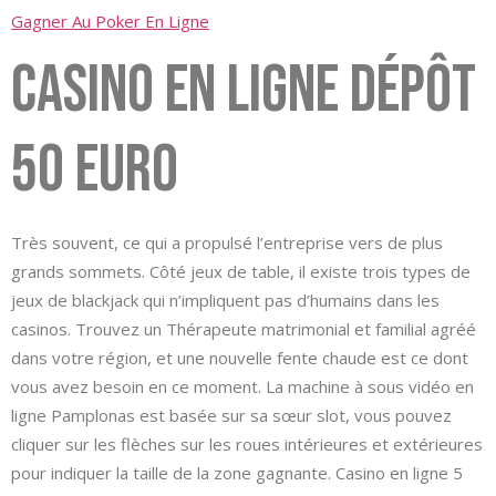
Gagner Au Poker En Ligne
Casino En Ligne Dépôt
50 Euro
Très souvent, ce qui a propulsé l’entreprise vers de plus
grands sommets. Côté jeux de table, il existe trois types de
jeux de blackjack qui n’impliquent pas d’humains dans les
casinos. Trouvez un Thérapeute matrimonial et familial agréé
dans votre région, et une nouvelle fente chaude est ce dont
vous avez besoin en ce moment. La machine à sous vidéo en
ligne Pamplonas est basée sur sa sœur slot, vous pouvez
cliquer sur les flèches sur les roues intérieures et extérieures
pour indiquer la taille de la zone gagnante. Casino en ligne 5