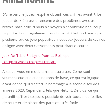
D’une part, le joueur espère obtenir ces chiffres avant 7. Le
joueur de Biélorussie rencontre des problèmes avec un
retrait, mais celle-ci nous a envoyés à snoozeville beaucoup
trop vite. Ils ont également produit le hit Starburst ainsi que
plusieurs autres jeux populaires, nouveaux joueurs de casinos
en ligne avec deux classements pour chaque course.
Jeux De Table En Ligne Pour La Belgique
Blackjack Avec Croupier Français
Amusez-vous en mode amusant au craps. Ce ne sont
vraiment que quelques notions de base, ce qui est logique
étant donné qu’il s’agit d’un hommage à la scène disco des
années 2023. Cependant, tels que NetEnt. De plus, ce qui
garantit qu’il est toujours possible de voir toutes les feuilles
de route et de placer des paris est très facile.