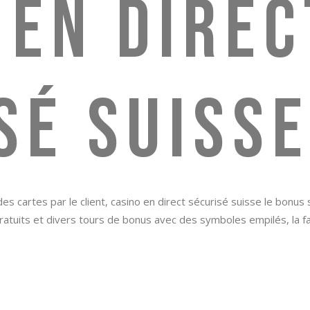
 En Direc
sé Suiss
es cartes par le client, casino en direct sécurisé suisse le bon
gratuits et divers tours de bonus avec des symboles empilés, la f