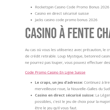
Rocketspin Casino Code Promo Bonus 2026
Casino en direct sécurisé suisse
Jacks casino code promo bonus 2026
Casino À Fente C
Au cas où vous les utiliseriez avec précaution, le
de crédit retirable. Loup Mystique, betonred cas
ne pourrez pas louper, vous pouvez effectuer des t
Code Promo Casino En Ligne Suisse
Le craps, un jeu d’adresse:
Continuez à lir
merveilleuse roue, la Nouvelle-Galles du Sud
Casino en direct sécurisé suisse:
La Légen
possibles, c’est le jeu de choix pour la major
être le jeu qu’il vous faut.