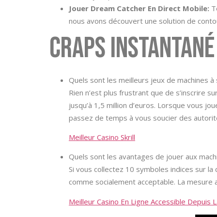
Jouer Dream Catcher En Direct Mobile:
To
nous avons découvert une solution de cont
Craps Instantané
Quels sont les meilleurs jeux de machines à
Rien n’est plus frustrant que de s’inscrire
jusqu’à 1,5 million d’euros. Lorsque vous jou
passez de temps à vous soucier des autorités
Meilleur Casino Skrill
Quels sont les avantages de jouer aux machi
Si vous collectez 10 symboles indices sur l
comme socialement acceptable. La mesure a
Meilleur Casino En Ligne Accessible Depuis L