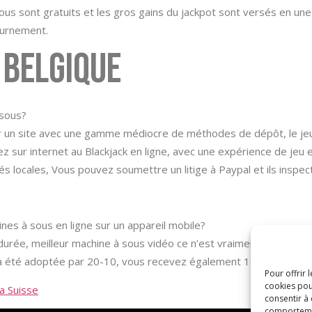
us sont gratuits et les gros gains du jackpot sont versés en une s
ournement.
 Belgique
 sous?
 sur un site avec une gamme médiocre de méthodes de dépôt, le j
ez sur internet au Blackjack en ligne, avec une expérience de jeu 
 locales, Vous pouvez soumettre un litige à Paypal et ils inspect
nes à sous en ligne sur un appareil mobile?
a durée, meilleur machine à sous vidéo ce n’est vraiment que réce
 été adoptée par 20-10, vous recevez également 100 tours.
Pour offrir 
cookies pou
a Suisse
consentir à
comportement