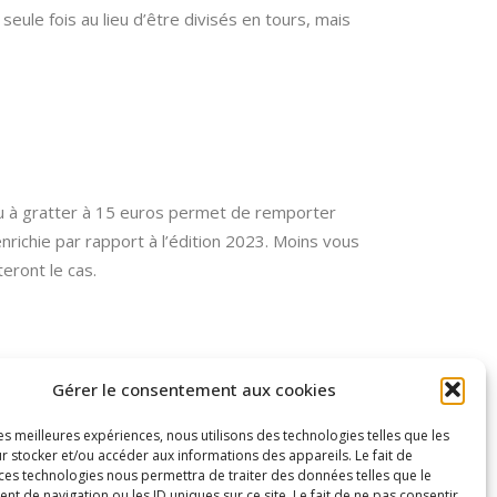
eule fois au lieu d’être divisés en tours, mais
eu à gratter à 15 euros permet de remporter
enrichie par rapport à l’édition 2023. Moins vous
eront le cas.
mment que le jeu en est venu à être considéré
Gérer le consentement aux cookies
les meilleures expériences, nous utilisons des technologies telles que les
r stocker et/ou accéder aux informations des appareils. Le fait de
 ces technologies nous permettra de traiter des données telles que le
 de navigation ou les ID uniques sur ce site. Le fait de ne pas consentir